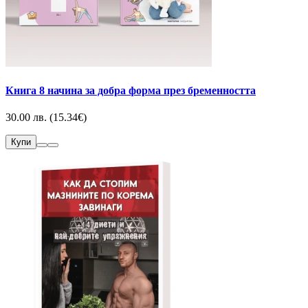
Книга 8 начина за добра форма през бременността
30.00 лв. (15.34€)
Купи