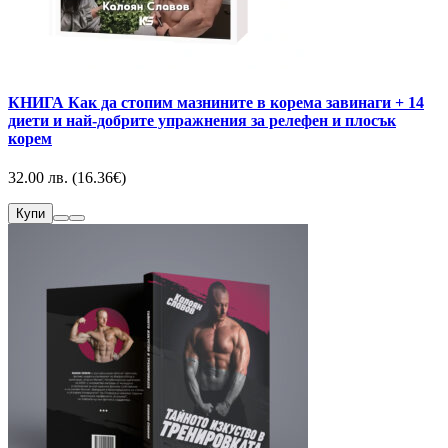
КНИГА Как да стопим мазнините в корема завинаги + 14
диети и най-добрите упражнения за релефен и плосък
корем
32.00 лв. (16.36€)
Купи