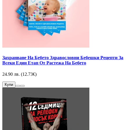
Захранване На Бебето Здравословни Бебешки Рецепти За
Всеки Един Етап От Растежа На Бебето
24.90 лв. (12.73€)
Купи