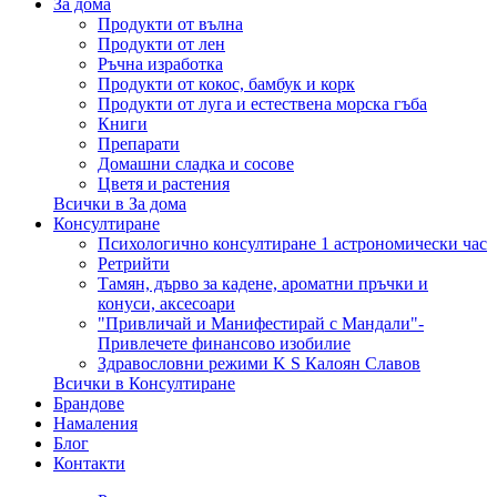
За дома
Продукти от вълна
Продукти от лен
Ръчна изработка
Продукти от кокос, бамбук и корк
Продукти от луга и естествена морска гъба
Книги
Препарати
Домашни сладка и сосове
Цветя и растения
Всички в За дома
Консултиране
Психологично консултиране 1 астрономически час
Ретрийти
Тамян, дърво за кадене, ароматни пръчки и
конуси, аксесоари
"Привличай и Манифестирай с Мандали"-
Привлечете финансово изобилие
Здравословни режими K S Калоян Славов
Всички в Консултиране
Брандове
Намаления
Блог
Контакти