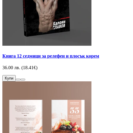
Книга 12 седмици за релефен и плосък корем
36.00 лв. (18.41€)
Купи