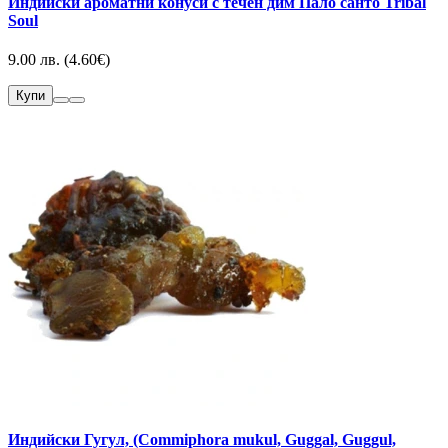
Индийски ароматни конуси с течен дим Пало санто Tribal
Soul
9.00 лв. (4.60€)
Купи
Индийски Гугул, (Commiphora mukul, Guggal, Guggul,