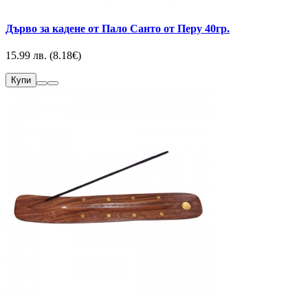
Дърво за кадене от Пало Санто от Перу 40гр.
15.99 лв. (8.18€)
Купи