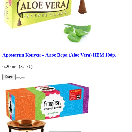
Ароматни Конуси – Алое Вера (Aloe Vera) HEM 10бр.
6.20 лв. (3.17€)
Купи