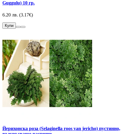
Guggulu) 10 гр.
6.20 лв. (3.17€)
Купи
Йерихонска роза (Selaginella roos van jericho) пустинно,
възкръсващо растение