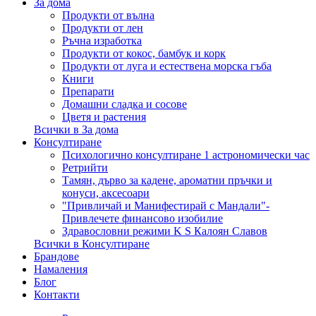
За дома
Продукти от вълна
Продукти от лен
Ръчна изработка
Продукти от кокос, бамбук и корк
Продукти от луга и естествена морска гъба
Книги
Препарати
Домашни сладка и сосове
Цветя и растения
Всички в За дома
Консултиране
Психологично консултиране 1 астрономически час
Ретрийти
Тамян, дърво за кадене, ароматни пръчки и
конуси, аксесоари
"Привличай и Манифестирай с Мандали"-
Привлечете финансово изобилие
Здравословни режими K S Калоян Славов
Всички в Консултиране
Брандове
Намаления
Блог
Контакти