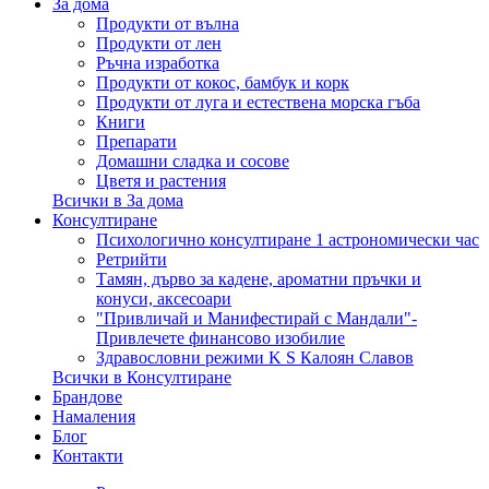
За дома
Продукти от вълна
Продукти от лен
Ръчна изработка
Продукти от кокос, бамбук и корк
Продукти от луга и естествена морска гъба
Книги
Препарати
Домашни сладка и сосове
Цветя и растения
Всички в За дома
Консултиране
Психологично консултиране 1 астрономически час
Ретрийти
Тамян, дърво за кадене, ароматни пръчки и
конуси, аксесоари
"Привличай и Манифестирай с Мандали"-
Привлечете финансово изобилие
Здравословни режими K S Калоян Славов
Всички в Консултиране
Брандове
Намаления
Блог
Контакти