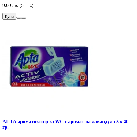
9.99 лв. (5.11€)
Купи
АПТА ароматизатор за WC с аромат на лавандула 3 х 40
гр.