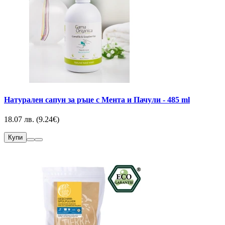
Натурален сапун за ръце с Мента и Пачули - 485 ml
18.07 лв. (9.24€)
Купи