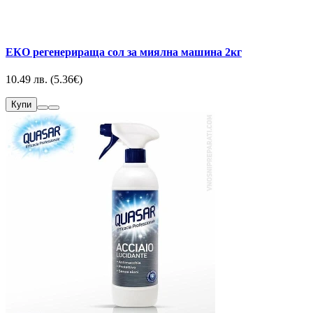
EКО регенерираща сол за миялна машина 2кг
10.49 лв. (5.36€)
Купи