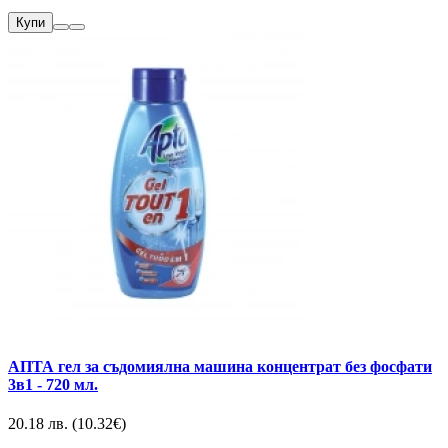
Купи
АПТА гел за съдомиялна машина концентрат без фосфати
3в1 - 720 мл.
20.18 лв. (10.32€)