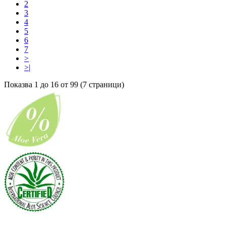
2
3
4
5
6
7
>
>|
Показва 1 до 16 от 99 (7 страници)