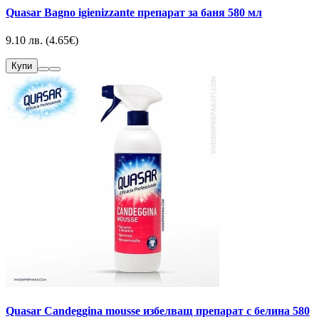
Quasar Bagno igienizzante препарат за баня 580 мл
9.10 лв. (4.65€)
Купи
Quasar Candeggina mousse избелващ препарат с белина 580