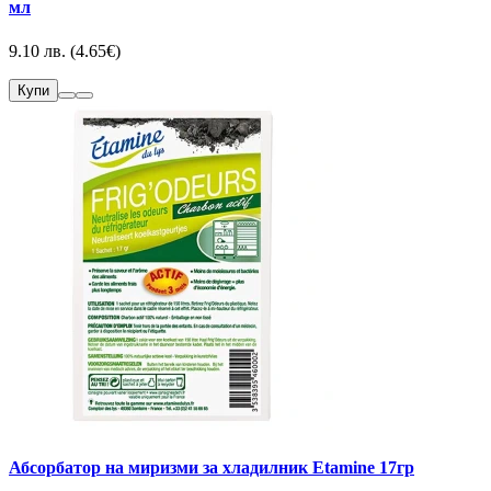
мл
9.10 лв. (4.65€)
Купи
Абсорбатор на миризми за хладилник Etamine 17гр