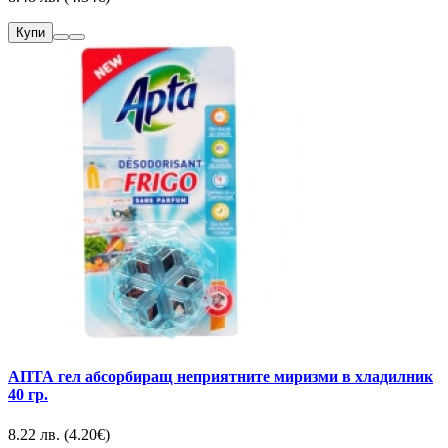
Купи
АПТА гел абсорбиращ неприятните миризми в хладилник
40 гр.
8.22 лв. (4.20€)