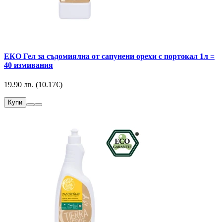
EКО Гел за съдомиялна от сапунени орехи с портокал 1л =
40 измивания
19.90 лв. (10.17€)
Купи