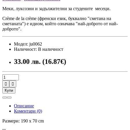
Меки, луксозни и задължителни за студените месеци.
Crème de la crème (френски език, буквално "сметана на
сметаната") е идиом, който означава "най-доброто от най-
доброто".
Модел: ju0062
Наличност: В наличност
33.00 лв. (16.87€)


Купи
Описание
Коментари (0)
Размери: 190 x 70 cm