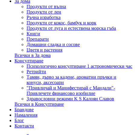
За дома
Продукти от вълна
Продукти от лен
Ръчна изработка
Продукти от кокос, бамбук и корк
Продукти от луга и естествена морска гъба
Книги
Препарати
Домашни сладка и сосове
Цветя и растения
Всички в За дома
Консултиране
Психологично консултиране 1 астрономически час
Ретрийти
Тамян, дърво за кадене, ароматни пръчки и
конуси, аксесоари
"Привличай и Манифестирай с Мандали"-
Привлечете финансово изобилие
Здравословни режими K S Калоян Славов
Всички в Консултиране
Брандове
Намаления
Блог
Контакти