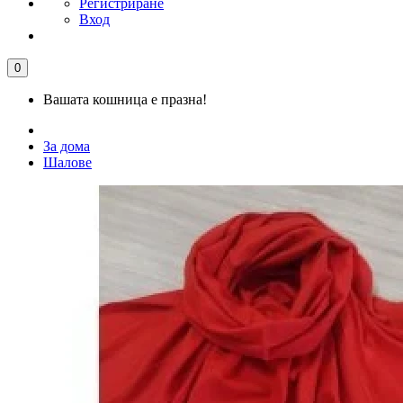
Регистриране
Вход
0
Вашата кошница е празна!
За дома
Шалове