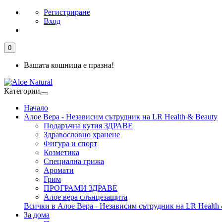
Регистриране
Вход
0
Вашата кошница е празна!
Категории
Начало
Алое Вера - Независим сътрудник на LR Health & Beauty
Подаръчна кутия ЗДРАВЕ
Здравословно хранене
Фигура и спорт
Козметика
Специална грижа
Аромати
Грим
ПРОГРАМИ ЗДРАВЕ
Алое вера слънцезащита
Всички в Алое Вера - Независим сътрудник на LR Health 
За дома