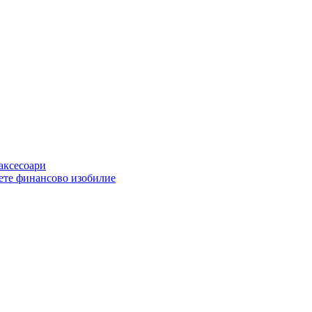
 аксесоари
ете финансово изобилие