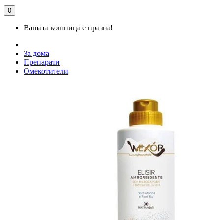
0
Вашата кошница е празна!
За дома
Препарати
Омекотители