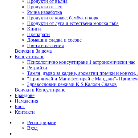
Продукти от вълна
Продукти от лен
Ръчна изработка
Продукти от кокос, бамбук и корк
Продукти от луга и естествена морска гъба
Книги
Препарати
Домашни сладка и сосове
Цветя и растения
Всички в За дома
Консултиране
Психологично консултиране 1 астрономически час
Ретрийти
Тамян, дърво за кадене, ароматни пръчки и конуси,
"Привличай и Манифестирай с Мандали"- Привлеч
Здравословни режими K S Калоян Славов
Всички в Консултиране
Брандове
Намаления
Блог
Контакти
Регистриране
Вход