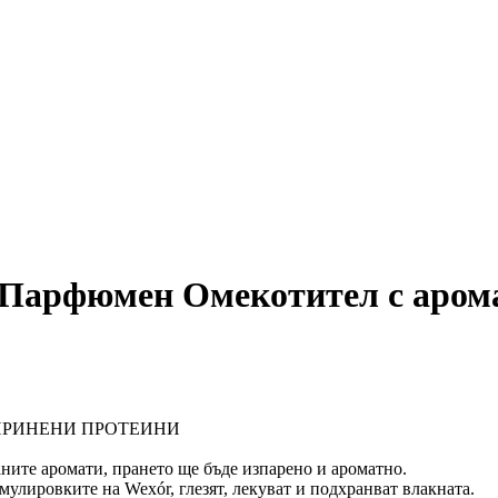
Парфюмен Омекотител с арома
ПРИНЕНИ ПРОТЕИНИ
ните аромати, прането ще бъде изпарено и ароматно.
лировките на Wexór, глезят, лекуват и подхранват влакната.