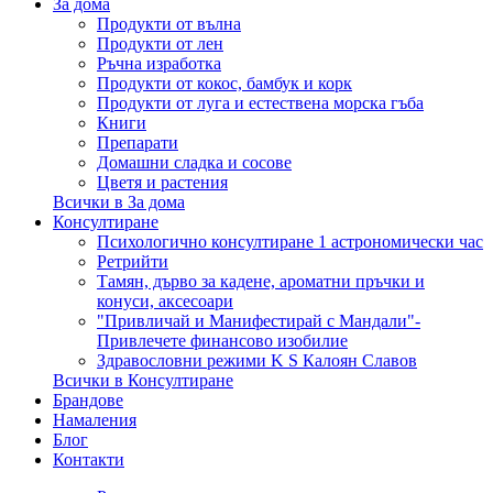
За дома
Продукти от вълна
Продукти от лен
Ръчна изработка
Продукти от кокос, бамбук и корк
Продукти от луга и естествена морска гъба
Книги
Препарати
Домашни сладка и сосове
Цветя и растения
Всички в За дома
Консултиране
Психологично консултиране 1 астрономически час
Ретрийти
Тамян, дърво за кадене, ароматни пръчки и
конуси, аксесоари
"Привличай и Манифестирай с Мандали"-
Привлечете финансово изобилие
Здравословни режими K S Калоян Славов
Всички в Консултиране
Брандове
Намаления
Блог
Контакти