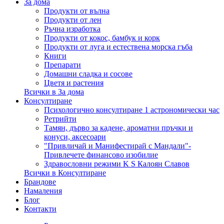
За дома
Продукти от вълна
Продукти от лен
Ръчна изработка
Продукти от кокос, бамбук и корк
Продукти от луга и естествена морска гъба
Книги
Препарати
Домашни сладка и сосове
Цветя и растения
Всички в За дома
Консултиране
Психологично консултиране 1 астрономически час
Ретрийти
Тамян, дърво за кадене, ароматни пръчки и
конуси, аксесоари
"Привличай и Манифестирай с Мандали"-
Привлечете финансово изобилие
Здравословни режими K S Калоян Славов
Всички в Консултиране
Брандове
Намаления
Блог
Контакти