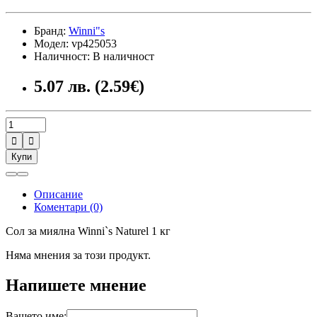
Бранд:
Winni"s
Модел: vp425053
Наличност: В наличност
5.07 лв. (2.59€)


Купи
Описание
Коментари (0)
Сол за миялна Winni`s Naturеl 1 кг
Няма мнения за този продукт.
Напишете мнение
Вашето име: