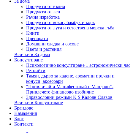
За дома
Продукти от вълна
Продукти от лен
Ръчна изработка
Продукти от кокос, бамбук и корк
Продукти от луга и естествена морска гъба
Книги
Препарати
Домашни сладка и сосове
Цветя и растения
Всички в За дома
Консултиране
Психологично консултиране 1 астрономически час
Ретрийти
Тамян, дърво за кадене, ароматни пръчки и
конуси, аксесоари
"Привличай и Манифестирай с Мандали"-
Привлечете финансово изобилие
Здравословни режими K S Калоян Славов
Всички в Консултиране
Брандове
Намаления
Блог
Контакти