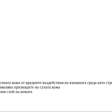
елната кожа от вредните въздействия на външната среда като ст
амалява признаците на сухата кожа
ния слой на кожата