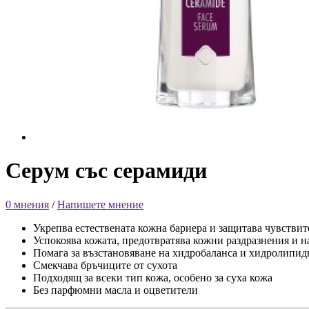
Серум със серамиди
0 мнения
/
Напишете мнение
Укрепва естествената кожна бариера и защитава чувствит
Успокоява кожата, предотвратява кожни раздразнения и н
Помага за възстановяване на хидробаланса и хидролипид
Смекчава бръчиците от сухота
Подходящ за всеки тип кожа, особено за суха кожа
Без парфюмни масла и оцветители