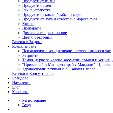
Продукти от вълна
Продукти от лен
Ръчна изработка
Продукти от кокос, бамбук и корк
Продукти от луга и естествена морска гъба
Книги
Препарати
Домашни сладка и сосове
Цветя и растения
Всички в За дома
Консултиране
Психологично консултиране 1 астрономически час
Ретрийти
Тамян, дърво за кадене, ароматни пръчки и конуси,
"Привличай и Манифестирай с Мандали"- Привлеч
Здравословни режими K S Калоян Славов
Всички в Консултиране
Брандове
Намаления
Блог
Контакти
Регистриране
Вход