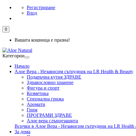
Регистриране
Вход
0
Вашата кошница е празна!
Категории
Начало
Алое Вера - Независим сътрудник на LR Health & Beauty
Подаръчна кутия ЗДРАВЕ
Здравословно хранене
Фигура и спорт
Козметика
Специална грижа
Аромати
Грим
ПРОГРАМИ ЗДРАВЕ
Алое вера слънцезащита
Всички в Алое Вера - Независим сътрудник на LR Health 
За дома