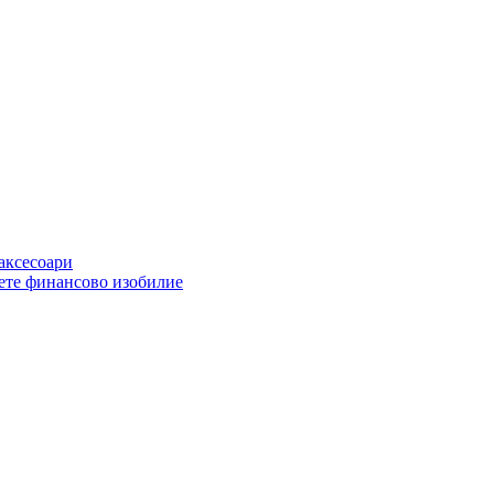
 аксесоари
ете финансово изобилие