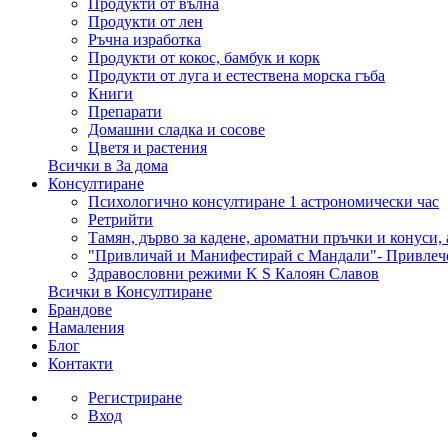
Продукти от вълна
Продукти от лен
Ръчна изработка
Продукти от кокос, бамбук и корк
Продукти от луга и естествена морска гъба
Книги
Препарати
Домашни сладка и сосове
Цветя и растения
Всички в За дома
Консултиране
Психологично консултиране 1 астрономически час
Ретрийти
Тамян, дърво за кадене, ароматни пръчки и конуси,
"Привличай и Манифестирай с Мандали"- Привлеч
Здравословни режими K S Калоян Славов
Всички в Консултиране
Брандове
Намаления
Блог
Контакти
Регистриране
Вход