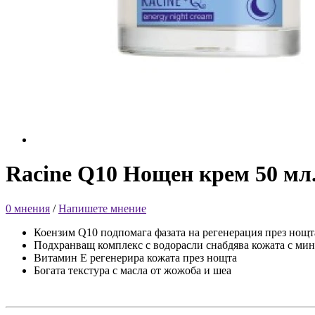
Racine Q10 Нощен крем 50 мл
0 мнения
/
Напишете мнение
Коензим Q10 подпомага фазата на регенерация през нощт
Подхранващ комплекс с водорасли снабдява кожата с ми
Витамин E регенерира кожата през нощта
Богата текстура с масла от жожоба и шеа