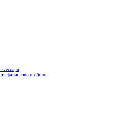
 аксесоари
ете финансово изобилие