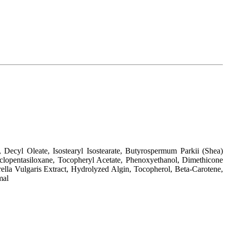
 Decyl Oleate, Isostearyl Isostearate, Butyrospermum Parkii (Shea)
yclopentasiloxane, Tocopheryl Acetate, Phenoxyethanol, Dimethicone
ella Vulgaris Extract, Hydrolyzed Algin, Tocopherol, Beta-Carotene,
mal