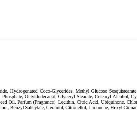
ride, Hydrogenated Coco-Glycerides, Methyl Glucose Sesquistearate,
h Phosphate, Octyldodecanol, Glyceryl Stearate, Cetearyl Alcohol, C
ed Oil, Parfum (Fragrance), Lecithin, Citric Acid, Ubiquinone, Chlor
lool, Benzyl Salicylate, Geraniol, Citronellol, Limonene, Hexyl Cinna