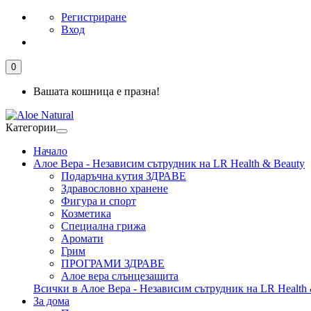
Регистриране
Вход
0
Вашата кошница е празна!
Категории
Начало
Алое Вера - Независим сътрудник на LR Health & Beauty
Подаръчна кутия ЗДРАВЕ
Здравословно хранене
Фигура и спорт
Козметика
Специална грижа
Аромати
Грим
ПРОГРАМИ ЗДРАВЕ
Алое вера слънцезащита
Всички в Алое Вера - Независим сътрудник на LR Health 
За дома