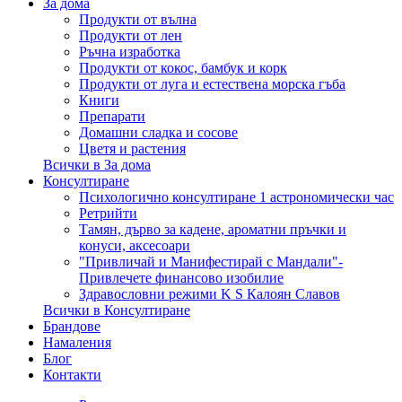
За дома
Продукти от вълна
Продукти от лен
Ръчна изработка
Продукти от кокос, бамбук и корк
Продукти от луга и естествена морска гъба
Книги
Препарати
Домашни сладка и сосове
Цветя и растения
Всички в За дома
Консултиране
Психологично консултиране 1 астрономически час
Ретрийти
Тамян, дърво за кадене, ароматни пръчки и
конуси, аксесоари
"Привличай и Манифестирай с Мандали"-
Привлечете финансово изобилие
Здравословни режими K S Калоян Славов
Всички в Консултиране
Брандове
Намаления
Блог
Контакти