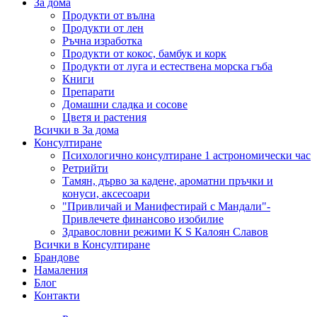
За дома
Продукти от вълна
Продукти от лен
Ръчна изработка
Продукти от кокос, бамбук и корк
Продукти от луга и естествена морска гъба
Книги
Препарати
Домашни сладка и сосове
Цветя и растения
Всички в За дома
Консултиране
Психологично консултиране 1 астрономически час
Ретрийти
Тамян, дърво за кадене, ароматни пръчки и
конуси, аксесоари
"Привличай и Манифестирай с Мандали"-
Привлечете финансово изобилие
Здравословни режими K S Калоян Славов
Всички в Консултиране
Брандове
Намаления
Блог
Контакти