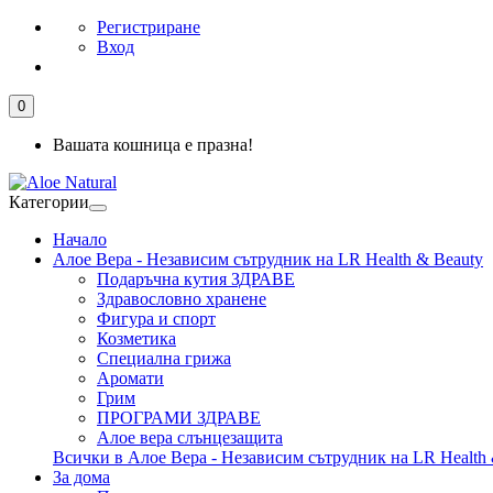
Регистриране
Вход
0
Вашата кошница е празна!
Категории
Начало
Алое Вера - Независим сътрудник на LR Health & Beauty
Подаръчна кутия ЗДРАВЕ
Здравословно хранене
Фигура и спорт
Козметика
Специална грижа
Аромати
Грим
ПРОГРАМИ ЗДРАВЕ
Алое вера слънцезащита
Всички в Алое Вера - Независим сътрудник на LR Health 
За дома