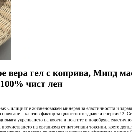
 вера гел с коприва, Минд ма
 100% чист лен
ове: Силицият е жизненоважен минерал за еластичността и здрави
алягане – ключов фактор за цялостното здраве и енергия! 2. Си
помага укрепването на косата и ноктите и подобрява еластичност
 прочистването на организма от натрупани токсини, което допъ