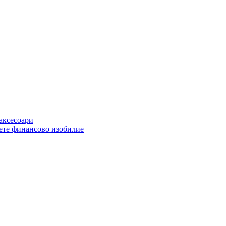
 аксесоари
ете финансово изобилие