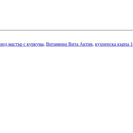
нд мастър с куркума
,
Витамини Вита Актив
,
кухненска кърпа 