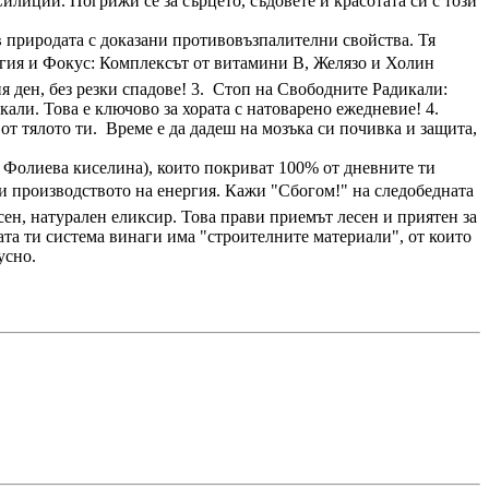
илиций. Погрижи се за сърцето, съдовете и красотата си с този
 природата с доказани противовъзпалителни свойства. Тя
ергия и Фокус: Комплексът от витамини B, Желязо и Холин
я ден, без резки спадове! 3. Стоп на Свободните Радикали:
али. Това е ключово за хората с натоварено ежедневие! 4.
от тялото ти. Време е да дадеш на мозъка си почивка и защита,
и Фолиева киселина), които покриват 100% от дневните ти
и производството на енергия. Кажи "Сбогом!" на следобедната
сен, натурален еликсир. Това прави приемът лесен и приятен за
ата ти система винаги има "строителните материали", от които
усно.