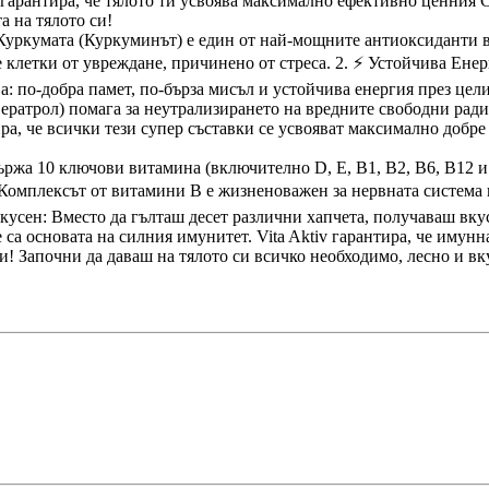
 гарантира, че тялото ти усвоява максимално ефективно ценния С
а на тялото си!
Куркумата (Куркуминът) е един от най-мощните антиоксиданти в
те клетки от увреждане, причинено от стреса. 2. ⚡ Устойчива Ен
 по-добра памет, по-бърза мисъл и устойчива енергия през цели
ратрол) помага за неутрализирането на вредните свободни радик
а, че всички тези супер съставки се усвояват максимално добре 
ържа 10 ключови витамина (включително D, E, B1, B2, B6, B12 
 Комплексът от витамини В е жизненоважен за нервната система 
кусен: Вместо да гълташ десет различни хапчета, получаваш вку
са основата на силния имунитет. Vita Aktiv гарантира, че имунн
и! Започни да даваш на тялото си всичко необходимо, лесно и вк