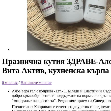
Празнична кутия ЗДРАВЕ-Алое
Вита Актив, кухненска кърпа
0 мнения
/
Напишете мнение
Алое вера гел с коприва -1лт.- 1. Млади и Еластични Съд
добро кръвообращение и поддържане на нормално кръвно н
"минералът на красотата". Редовният прием на Сивера под
Почистване: Копривата е естествен диуретик и подпомага