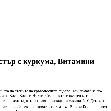
стър с куркума, Витамини
ната на стените на кръвоносните съдове. Той помага за по-
ла за Коса, Кожа и Нокти: Силицият е известен като
та на кожата, като я прави по-гладка и сияйна. 3. ⚡ Детокс и
лнително облекчава съдовата система. 4. Висока Бионаличност: