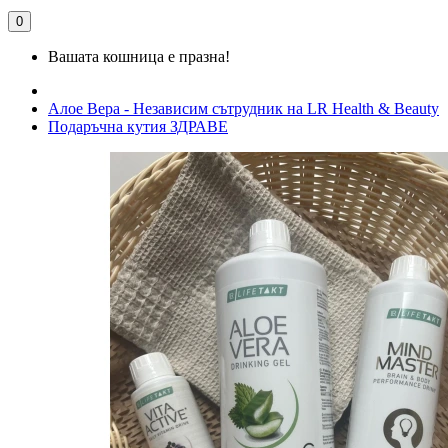
0
Вашата кошница е празна!
Алое Вера - Независим сътрудник на LR Health & Beauty
Подаръчна кутия ЗДРАВЕ