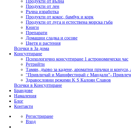
Продукти от вълна
Продукти от лен
Ръчна изработка
Продукти от кокос, бамбук и корк
Продукти от луга и естествена морска гъба
Книги
Препарати
Домашни сладка и сосове
Цветя и растения
Всички в За дома
Консултиране
Психологично консултиране 1 астрономически час
Ретрийти
Тамян, дърво за кадене, ароматни пръчки и конуси,
"Привличай и Манифестирай с Мандали"- Привлеч
Здравословни режими K S Калоян Славов
Всички в Консултиране
Брандове
Намаления
Блог
Контакти
Регистриране
Вход