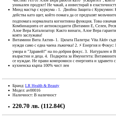
Чистият гел от Алое Вера работи като "ускорител", който
уникален продукт! Не чакай, а инвестирай в еластичностт
Минд мастър с куркума - 1. Двойна Защита с Куркумин: 
действа като щит, който помага да се предпазят мозъчни
подпомага нормалната когнитивна функция. Това означава:
Комбинацията от антиоксиданти (Витамин Е, Селен, Ресве
Алое Вера Катализатор: Както винаги, Алое Вера гарантир
която заслужава!
Витамини Вита Актив- 1. Цялата Палитра: Vita Aktiv съд
нужди само с една чаена лъжичка! 2. ⚡ Енергия и Фокус:
умора и "Здравей!" на по-добрия фокус. 3. Натурален и В
възрастни и деца. 4. Подкрепа за Имунитета: Витамините 
се нуждае. Не прави компромиси с енергията и здравето с
кухненска кърпа 100% чист лен
Бранд:
LR Health & Beauty
Модел: av00016
Наличност: В наличност
220.70 лв. (112.84€)