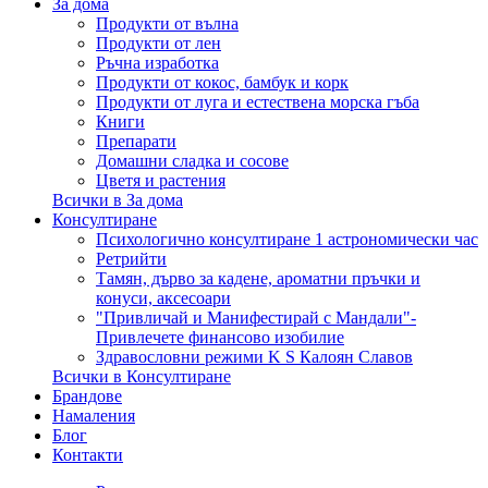
За дома
Продукти от вълна
Продукти от лен
Ръчна изработка
Продукти от кокос, бамбук и корк
Продукти от луга и естествена морска гъба
Книги
Препарати
Домашни сладка и сосове
Цветя и растения
Всички в За дома
Консултиране
Психологично консултиране 1 астрономически час
Ретрийти
Тамян, дърво за кадене, ароматни пръчки и
конуси, аксесоари
"Привличай и Манифестирай с Мандали"-
Привлечете финансово изобилие
Здравословни режими K S Калоян Славов
Всички в Консултиране
Брандове
Намаления
Блог
Контакти