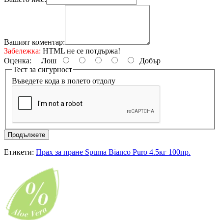
Вашият коментар:
Забележка:
HTML не се потдържа!
Оценка:
Лош
Добър
Тест за сигурност
Въведете кода в полето отдолу
Продължете
Етикети:
Прах за пране Spuma Bianco Puro 4.5кг 100пр.