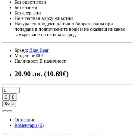
Без оцветители
Без ензими
Без алергени
Не е тестван върху животни
Натурален продукт, напълно биоразградим при
попадане в подпочвените води и не оказващ никакво
замърсяване на околната сред
Бранд:
Blue Bear
Модел: br0001
Наличност: В наличност
20.90 лв. (10.69€)


Купи
Описание
Коментари (0)