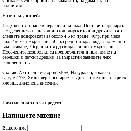
Синьото мече е приятел на кожата ти, на дома ти, на
планетата.
Начин на употреба:
Подходящ за пране в пералня и на ръка. Поставете препарата
в отделението на пералнята или директно при дрехите, като
следвате дозировката за около 4.5 кг пране: 40гр. при мека
вода / леко замърсяване; 50гр. средно твърда вода / нормално
замърсяване; 70гр. при твърда вода / силно замърсяване.
Посочените дозировки са препоръчителни при пране на
бебешки и детски дрешки, за възрастни завишете леко
количествата.
Състав: Активен кислород >30%, Натурален, кокосов
сапун<15%, Хипоалергенен аромат. Допълнително – натриев
хлорид, лимонена киселина.
Няма мнения за този продукт.
Напишете мнение
Вашето име: