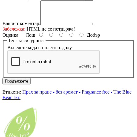
Вашият коментар:
Забележка:
HTML не се потдържа!
Оценка:
Лош
Добър
Тест за сигурност
Въведете кода в полето отдолу
Продължете
Етикети:
Прах за пране - без аромат - Fragrance free - The Blue
Bear 1кг.