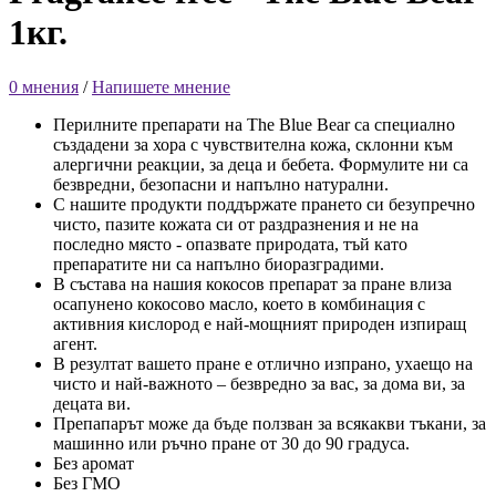
1кг.
0 мнения
/
Напишете мнение
Перилните препарати на The Blue Bear са специално
създадени за хора с чувствителна кожа, склонни към
алергични реакции, за деца и бебета. Формулите ни са
безвредни, безопасни и напълно натурални.
С нашите продукти поддържате прането си безупречно
чисто, пазите кожата си от раздразнения и не на
последно място - опазвате природата, тъй като
препаратите ни са напълно биоразградими.
В състава на нашия кокосов препарат за пране влиза
осапунено кокосово масло, което в комбинация с
активния кислород е най-мощният природен изпиращ
агент.
В резултат вашето пране е отлично изпрано, ухаещо на
чисто и най-важното – безвредно за вас, за дома ви, за
децата ви.
Препапарът може да бъде ползван за всякакви тъкани, за
машинно или ръчно пране от 30 до 90 градуса.
Без аромат
Без ГМО