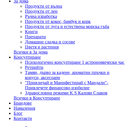
За дома
Продукти от вълна
Продукти от лен
Ръчна изработка
Продукти от кокос, бамбук и корк
Продукти от луга и естествена морска гъба
Книги
Препарати
Домашни сладка и сосове
Цветя и растения
Всички в За дома
Консултиране
Психологично консултиране 1 астрономически час
Ретрийти
Тамян, дърво за кадене, ароматни пръчки и
конуси, аксесоари
"Привличай и Манифестирай с Мандали"-
Привлечете финансово изобилие
Здравословни режими K S Калоян Славов
Всички в Консултиране
Брандове
Намаления
Блог
Контакти