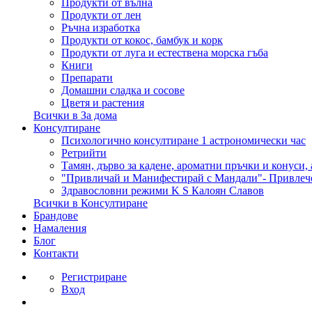
Продукти от вълна
Продукти от лен
Ръчна изработка
Продукти от кокос, бамбук и корк
Продукти от луга и естествена морска гъба
Книги
Препарати
Домашни сладка и сосове
Цветя и растения
Всички в За дома
Консултиране
Психологично консултиране 1 астрономически час
Ретрийти
Тамян, дърво за кадене, ароматни пръчки и конуси,
"Привличай и Манифестирай с Мандали"- Привлеч
Здравословни режими K S Калоян Славов
Всички в Консултиране
Брандове
Намаления
Блог
Контакти
Регистриране
Вход