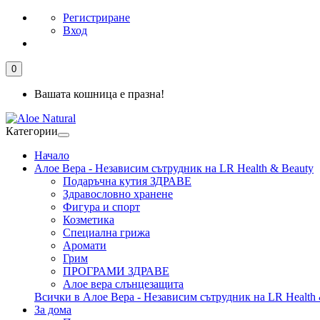
Регистриране
Вход
0
Вашата кошница е празна!
Категории
Начало
Алое Вера - Независим сътрудник на LR Health & Beauty
Подаръчна кутия ЗДРАВЕ
Здравословно хранене
Фигура и спорт
Козметика
Специална грижа
Аромати
Грим
ПРОГРАМИ ЗДРАВЕ
Алое вера слънцезащита
Всички в Алое Вера - Независим сътрудник на LR Health 
За дома