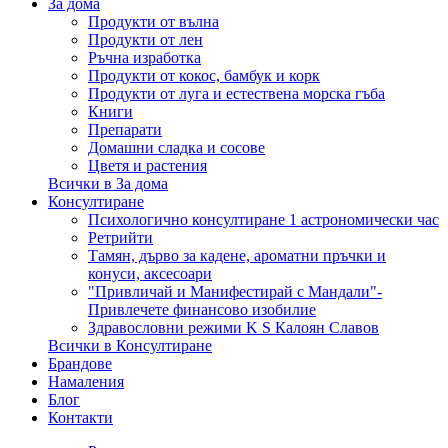
За дома
Продукти от вълна
Продукти от лен
Ръчна изработка
Продукти от кокос, бамбук и корк
Продукти от луга и естествена морска гъба
Книги
Препарати
Домашни сладка и сосове
Цветя и растения
Всички в За дома
Консултиране
Психологично консултиране 1 астрономически час
Ретрийти
Тамян, дърво за кадене, ароматни пръчки и
конуси, аксесоари
"Привличай и Манифестирай с Мандали"-
Привлечете финансово изобилие
Здравословни режими K S Калоян Славов
Всички в Консултиране
Брандове
Намаления
Блог
Контакти