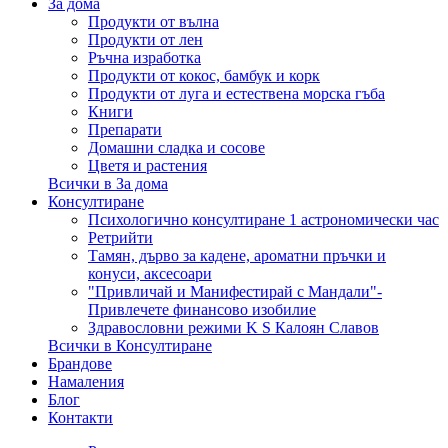
За дома
Продукти от вълна
Продукти от лен
Ръчна изработка
Продукти от кокос, бамбук и корк
Продукти от луга и естествена морска гъба
Книги
Препарати
Домашни сладка и сосове
Цветя и растения
Всички в За дома
Консултиране
Психологично консултиране 1 астрономически час
Ретрийти
Тамян, дърво за кадене, ароматни пръчки и
конуси, аксесоари
"Привличай и Манифестирай с Мандали"-
Привлечете финансово изобилие
Здравословни режими K S Калоян Славов
Всички в Консултиране
Брандове
Намаления
Блог
Контакти