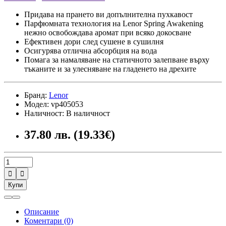
Придава на прането ви допълнителна пухкавост
Парфюмната технология на Lenor Spring Awakening
нежно освобождава аромат при всяко докосване
Ефективен дори след сушене в сушилня
Осигурява отлична абсорбция на вода
Помага за намаляване на статичното залепване върху
тъканите и за улесняване на гладенето на дрехите
Бранд:
Lenor
Модел: vp405053
Наличност: В наличност
37.80 лв. (19.33€)


Купи
Описание
Коментари (0)