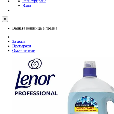
Регистриране
Вход
0
Вашата кошница е празна!
За дома
Препарати
Омекотители