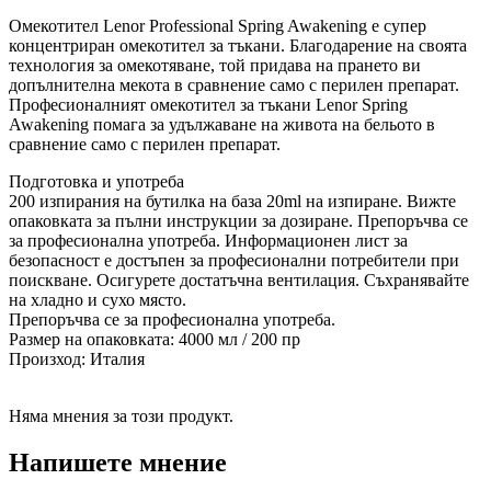
Омекотител Lenor Professional Spring Awakening е супер
концентриран омекотител за тъкани. Благодарение на своята
технология за омекотяване, той придава на прането ви
допълнителна мекота в сравнение само с перилен препарат.
Професионалният омекотител за тъкани Lenor Spring
Awakening помага за удължаване на живота на бельото в
сравнение само с перилен препарат.
Подготовка и употреба
200 изпирания на бутилка на база 20ml на изпиране. Вижте
опаковката за пълни инструкции за дозиране. Препоръчва се
за професионална употреба. Информационен лист за
безопасност е достъпен за професионални потребители при
поискване. Осигурете достатъчна вентилация. Съхранявайте
на хладно и сухо място.
Препоръчва се за професионална употреба.
Размер на опаковката: 4000 мл / 200 пр
Произход: Италия
Няма мнения за този продукт.
Напишете мнение