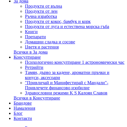
За дома
Продукти от вълна
Продукти от лен
Ръчна изработка
Продукти от кокос, бамбук и корк
Продукти от луга и естествена морска гъба
Книги
Препарати
Домашни сладка и сосове
Цветя и растения
Всички в За дома
Консултиране
Психологично консултиране 1 астрономически час
Ретрийти
Тамян, дърво за кадене, ароматни пръчки и
конуси, аксесоари
"Привличай и Манифестирай с Мандали"-
Привлечете финансово изобилие
Здравословни режими K S Калоян Славов
Всички в Консултиране
Брандове
Намаления
Блог
Контакти