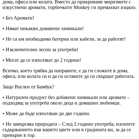
дома, офиса или колата. Вместо да прикриваме миризмите с
изкуствени аромати, торбичките Monkey ги премахват изцяло.
• Без Аромати!
• Нямат никакви домавени химикали!
• Не са им необходими батерии или кабели, за да работят!
• Изключителни лесни за употреба!
• Могат да се използват до 2 години!
Всичко, което трябва да направите, е да ги сложите в дома,
офиса, или колата си и да ги оставите да си свършат работата.
Защо Въглен от Бамбук?
• Натурален продукт без добавени химикали или аромати –
подходящ за употреба около деца и домашни любимци.
• Може да бъде използван до две години.
• Не замърсява природата – След 2 години употреба, изсипете
съдържанието във вашето цвете или в градината ви, за да се
превърне в тор.