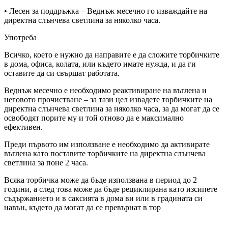
• Лесен за поддръжка – Веднъж месечно го изваждайте на
директна слънчева светлина за няколко часа.
Употреба
Всичко, което е нужно да направите е да сложите торбичките
в дома, офиса, колата, или където имате нужда, и да ги
оставите да си свършат работата.
Веднъж месечно е необходимо реактивиране на въглена и
неговото прочистване – за тази цел извадете торбичките на
директна слънчева светлина за няколко часа, за да могат да се
освободят порите му и той отново да е максимално
ефективен.
Преди първото им използване е необходимо да активирате
въглена като поставите торбичките на директна слънчева
светлина за поне 2 часа.
Всяка торбичка може да бъде използвана в период до 2
години, а след това може да бъде рециклирана като изсипете
съдържанието и в саксията в дома ви или в градината си
навън, където да могат да се превърнат в тор