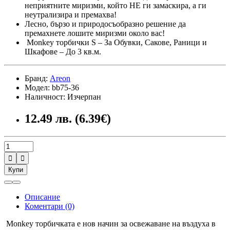
неприятните миризми, който НЕ ги замаскира, а ги
неутрализира и премахва!
Лесно, бързо и природосъобразно решение да
премахнете лошите миризми около вас!
Monkey торбички S – За Обувки, Сакове, Раници и
Шкафове – До 3 кв.м.
Бранд:
Areon
Модел: bb75-36
Наличност: Изчерпан
12.49 лв. (6.39€)


Купи
Описание
Коментари (0)
Monkey торбичката е нов начин за освежаване на въздуха в