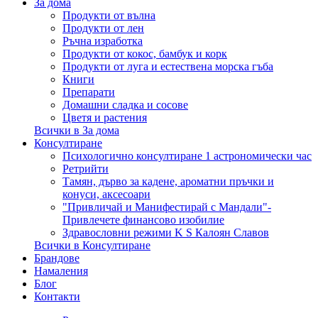
За дома
Продукти от вълна
Продукти от лен
Ръчна изработка
Продукти от кокос, бамбук и корк
Продукти от луга и естествена морска гъба
Книги
Препарати
Домашни сладка и сосове
Цветя и растения
Всички в За дома
Консултиране
Психологично консултиране 1 астрономически час
Ретрийти
Тамян, дърво за кадене, ароматни пръчки и
конуси, аксесоари
"Привличай и Манифестирай с Мандали"-
Привлечете финансово изобилие
Здравословни режими K S Калоян Славов
Всички в Консултиране
Брандове
Намаления
Блог
Контакти