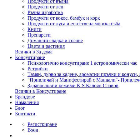
Продукти от вълна
Продукти от лен
Ръчна изработка
Продукти от кокос, бамбук и корк
Продукти от луга и естествена морска гъба
Книги
Препарати
Домашни сладка и сосове
Цветя и растения
Всички в За дома
Консултиране
Психологично консултиране 1 астрономически час
Ретрийти
Тамян, дърво за кадене, ароматни пръчки и конуси,
"Привличай и Манифестирай с Мандали"- Привлеч
Здравословни режими K S Калоян Славов
Всички в Консултиране
Брандове
Намаления
Блог
Контакти
Регистриране
Вход