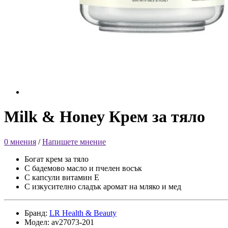
Milk & Honey Крем за тяло
0 мнения
/
Напишете мнение
Богат крем за тяло
С бадемово масло и пчелен восък
С капсули витамин Е
С изкусително сладък аромат на мляко и мед
Бранд:
LR Health & Beauty
Модел: av27073-201