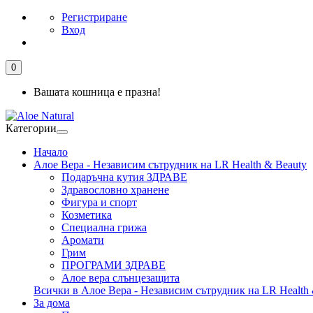
Регистриране
Вход
0
Вашата кошница е празна!
Категории
Начало
Алое Вера - Независим сътрудник на LR Health & Beauty
Подаръчна кутия ЗДРАВЕ
Здравословно хранене
Фигура и спорт
Козметика
Специална грижа
Аромати
Грим
ПРОГРАМИ ЗДРАВЕ
Алое вера слънцезащита
Всички в Алое Вера - Независим сътрудник на LR Health 
За дома