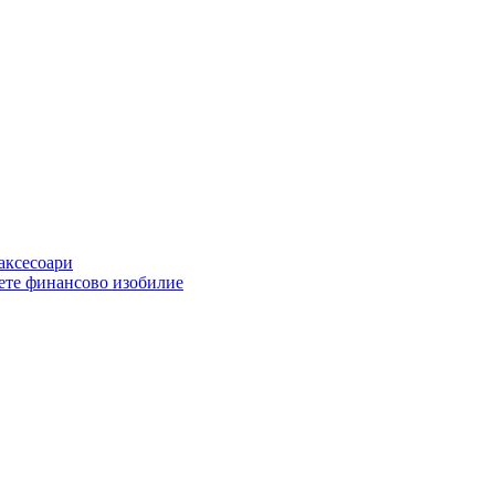
 аксесоари
ете финансово изобилие