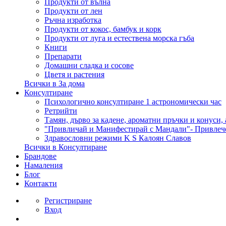
Продукти от вълна
Продукти от лен
Ръчна изработка
Продукти от кокос, бамбук и корк
Продукти от луга и естествена морска гъба
Книги
Препарати
Домашни сладка и сосове
Цветя и растения
Всички в За дома
Консултиране
Психологично консултиране 1 астрономически час
Ретрийти
Тамян, дърво за кадене, ароматни пръчки и конуси,
"Привличай и Манифестирай с Мандали"- Привлеч
Здравословни режими K S Калоян Славов
Всички в Консултиране
Брандове
Намаления
Блог
Контакти
Регистриране
Вход