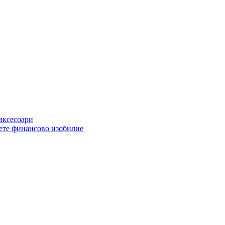
 аксесоари
ете финансово изобилие