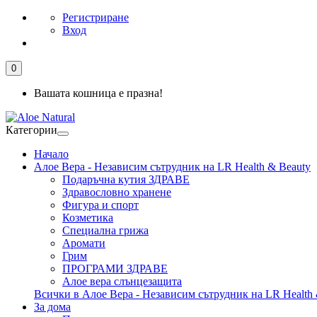
Регистриране
Вход
0
Вашата кошница е празна!
Категории
Начало
Алое Вера - Независим сътрудник на LR Health & Beauty
Подаръчна кутия ЗДРАВЕ
Здравословно хранене
Фигура и спорт
Козметика
Специална грижа
Аромати
Грим
ПРОГРАМИ ЗДРАВЕ
Алое вера слънцезащита
Всички в Алое Вера - Независим сътрудник на LR Health 
За дома