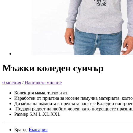
Мъжки коледен суичър
0 мнения
/
Напишете мнение
Колекция мама, татко и аз
Изработен от приятна за носене памучна материята, която 
Дизайна на щампата в предната част е с Коледно настроен
Подари радост на любим човек, като посрещнете празниц
Размер S.M.L.XL.XXL
Бранд:
България