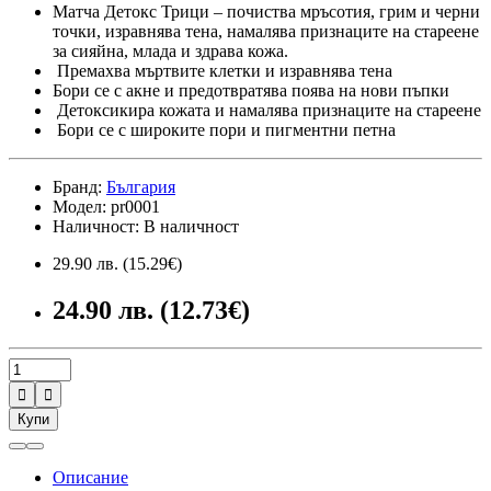
Матча Детокс Трици – почиства мръсотия, грим и черни
точки, изравнява тена, намалява признаците на стареене
за сияйна, млада и здрава кожа.
Премахва мъртвите клетки и изравнява тена
Бори се с акне и предотвратява поява на нови пъпки
Детоксикира кожата и намалява признаците на стареене
Бори се с широките пори и пигментни петна
Бранд:
България
Модел: pr0001
Наличност: В наличност
29.90 лв. (15.29€)
24.90 лв. (12.73€)


Купи
Описание