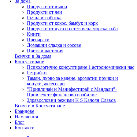
За дома
Продукти от вълна
Продукти от лен
Ръчна изработка
Продукти от кокос, бамбук и корк
Продукти от луга и естествена морска гъба
Книги
Препарати
Домашни сладка и сосове
Цветя и растения
Всички в За дома
Консултиране
Психологично консултиране 1 астрономически час
Ретрийти
Тамян, дърво за кадене, ароматни пръчки и
конуси, аксесоари
"Привличай и Манифестирай с Мандали"-
Привлечете финансово изобилие
Здравословни режими K S Калоян Славов
Всички в Консултиране
Брандове
Намаления
Блог
Контакти