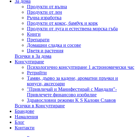
За дома
Продукти от вълна
Продукти от лен
Ръчна изработка
Продукти от кокос, бамбук и корк
Продукти от луга и естествена морска гъба
Книги
Препарати
Домашни сладка и сосове
Цветя и растения
Всички в За дома
Консултиране
Психологично консултиране 1 астрономически час
Ретрийти
Тамян, дърво за кадене, ароматни пръчки и
конуси, аксесоари
"Привличай и Манифестирай с Мандали"-
Привлечете финансово изобилие
Здравословни режими K S Калоян Славов
Всички в Консултиране
Брандове
Намаления
Блог
Контакти