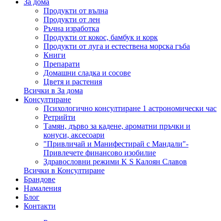
За дома
Продукти от вълна
Продукти от лен
Ръчна изработка
Продукти от кокос, бамбук и корк
Продукти от луга и естествена морска гъба
Книги
Препарати
Домашни сладка и сосове
Цветя и растения
Всички в За дома
Консултиране
Психологично консултиране 1 астрономически час
Ретрийти
Тамян, дърво за кадене, ароматни пръчки и
конуси, аксесоари
"Привличай и Манифестирай с Мандали"-
Привлечете финансово изобилие
Здравословни режими K S Калоян Славов
Всички в Консултиране
Брандове
Намаления
Блог
Контакти