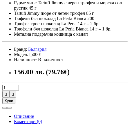
Гурме чипс Tartufi Jimmy с черен трюфел и морска сол
рустик 45 г
Tartufi Jimmy пюре от летен трюфел 85 г
Тюфели бял шоколад La Perla Bianca 200 г
Трюфел троен шоколад La Perla 14 г – 2 бр.
Трюфели бял шоколад La Perla Bianca 14 г – 1 бр.
Метална подаръчна кошница с канап
Бранд:
България
Модел: lp0001
Наличност: В наличност
156.00 лв. (79.76€)


Купи
Описание
Коментари (0)