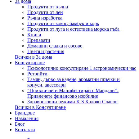
За дома
Продукти от вълна
Продукти от лен
Ръчна изработка
Продукти от кокос, бамбук и корк
Продукти от луга и естествена морска гъба
Книги
Препарати
Домашни сладка и сосове
Цветя и растения
Всички в За дома
Консултиране
Психологично консултиране 1 астрономически час
Ретрийти
Тамян, дърво за кадене, ароматни пръчки и
конуси, аксесоари
"Привличай и Манифестирай с Мандали"-
Привлечете финансово изобилие
Здравословни режими K S Калоян Славов
Всички в Консултиране
Брандове
Намаления
Блог
Контакти