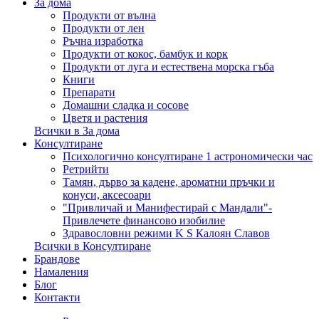
За дома
Продукти от вълна
Продукти от лен
Ръчна изработка
Продукти от кокос, бамбук и корк
Продукти от луга и естествена морска гъба
Книги
Препарати
Домашни сладка и сосове
Цветя и растения
Всички в За дома
Консултиране
Психологично консултиране 1 астрономически час
Ретрийти
Тамян, дърво за кадене, ароматни пръчки и
конуси, аксесоари
"Привличай и Манифестирай с Мандали"-
Привлечете финансово изобилие
Здравословни режими K S Калоян Славов
Всички в Консултиране
Брандове
Намаления
Блог
Контакти