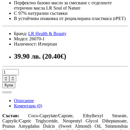
Перфектно базово масло за смесване с отделните
етерични масла LR Soul of Nature
С 97% натурални съставки
В устойчива опаковка от рециклирана пластмаса (rPET)
Бранд:
LR Health & Beauty
Модел: 26070-1
Наличност: Изчерпан
39.90 лв. (20.40€)


Купи
Описание
Коментари (0)
Състав:
Coco-Caprylate/Caprate, Ethylhexyl Stearate,
Caprylic/Capric Triglyceride, Neopentyl Glycol Diheptanoate,
Prunus Amygdalus Dulcis (Sweet Almond) Oil, Simmondsia