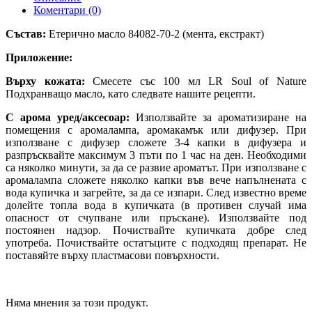
Коментари (0)
Състав:
Етерично масло 84082-70-2 (мента, екстракт)
Приложение:
Върху кожата:
Смесете със 100 мл LR Soul of Nature
Подхранващо масло, като следвате нашите рецепти.
С арома уред/аксесоар:
Използвайте за ароматизиране на
помещения с аромалампа, аромакамък или дифузер. При
използване с дифузер сложете 3-4 капки в дифузера и
разпръсквайте максимум 3 пъти по 1 час на ден. Необходими
са няколко минути, за да се развие ароматът. При използване с
аромалампа сложете няколко капки във вече напълнената с
вода купичка и загрейте, за да се изпари. След известно време
долейте топла вода в купичката (в противен случай има
опасност от счупване или пръскане). Използвайте под
постоянен надзор. Почиствайте купичката добре след
употреба. Почиствайте остатъците с подходящ препарат. Не
поставяйте върху пластмасови повърхности.
Няма мнения за този продукт.