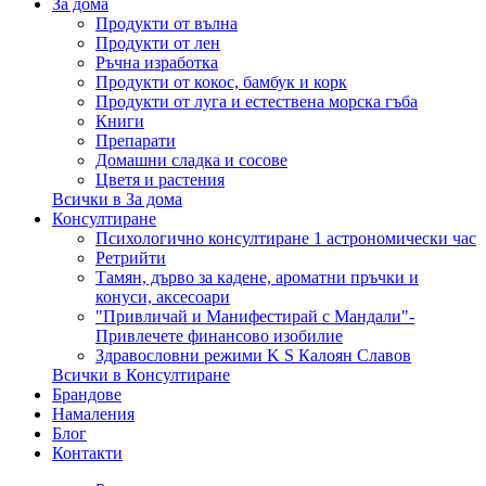
За дома
Продукти от вълна
Продукти от лен
Ръчна изработка
Продукти от кокос, бамбук и корк
Продукти от луга и естествена морска гъба
Книги
Препарати
Домашни сладка и сосове
Цветя и растения
Всички в За дома
Консултиране
Психологично консултиране 1 астрономически час
Ретрийти
Тамян, дърво за кадене, ароматни пръчки и
конуси, аксесоари
"Привличай и Манифестирай с Мандали"-
Привлечете финансово изобилие
Здравословни режими K S Калоян Славов
Всички в Консултиране
Брандове
Намаления
Блог
Контакти