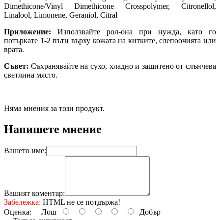
Dimethicone/Vinyl Dimethicone Crosspolymer, Citronellol,
Linalool, Limonene, Geraniol, Citral
Приложение:
Използвайте рол-она при нужда, като го
потъркате 1-2 пъти върху кожата на китките, слепоочията или
врата.
Съвет:
Съхранявайте на сухо, хладно и защитено от слънчева
светлина място.
Няма мнения за този продукт.
Напишете мнение
Вашето име:
Вашият коментар:
Забележка:
HTML не се потдържа!
Оценка:
Лош
Добър