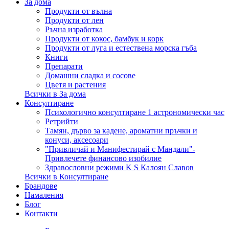
За дома
Продукти от вълна
Продукти от лен
Ръчна изработка
Продукти от кокос, бамбук и корк
Продукти от луга и естествена морска гъба
Книги
Препарати
Домашни сладка и сосове
Цветя и растения
Всички в За дома
Консултиране
Психологично консултиране 1 астрономически час
Ретрийти
Тамян, дърво за кадене, ароматни пръчки и
конуси, аксесоари
"Привличай и Манифестирай с Мандали"-
Привлечете финансово изобилие
Здравословни режими K S Калоян Славов
Всички в Консултиране
Брандове
Намаления
Блог
Контакти