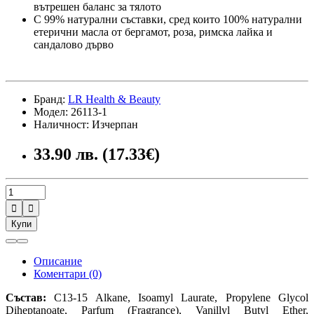
вътрешен баланс за тялото
С 99% натурални съставки, сред които 100% натурални
етерични масла от бергамот, роза, римска лайка и
сандалово дърво
Бранд:
LR Health & Beauty
Модел: 26113-1
Наличност: Изчерпан
33.90 лв. (17.33€)


Купи
Описание
Коментари (0)
Състав:
C13-15 Alkane, Isoamyl Laurate, Propylene Glycol
Diheptanoate, Parfum (Fragrance), Vanillyl Butyl Ether,