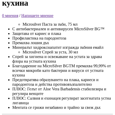
кухина
0 мнения
/
Напишете мнение
Microsilver Паста за зъби, 75 мл
С антибактериален и антивирусен MicroSilver BG™
Защитава от кариес и плака
Профилактика на пародонтоза
Премахва лошия дъх
Минералът хидроксиапатит изгражда зъбния емайл
Microsilver Спрей за уста, 30 мл
Спрей за хигиена и освежаване на устата за здрава
флора на устната кухина
Благодарение на MicroSilver BGTM премахва 99,99% от
всички микроби като бактерии и вируси от устната
кухина
Предотвратява образуването на плака, кариеси и
пародонтоза и действа противовъзпалително
ПЛЮС: Гелът от Aloe Vera Barbadensis стабилизира и
регулира венците
ПЛЮС: Салвия и ехинацея регулират засегнатата устна
лигавица
Ментата се грижи незабавно и трайно за свеж дъх