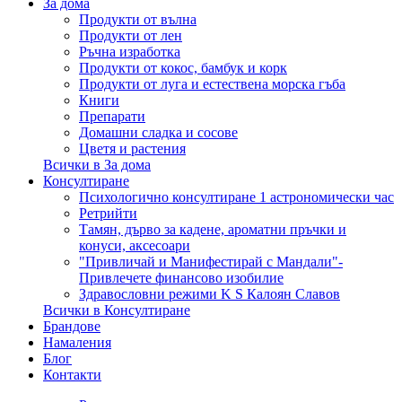
За дома
Продукти от вълна
Продукти от лен
Ръчна изработка
Продукти от кокос, бамбук и корк
Продукти от луга и естествена морска гъба
Книги
Препарати
Домашни сладка и сосове
Цветя и растения
Всички в За дома
Консултиране
Психологично консултиране 1 астрономически час
Ретрийти
Тамян, дърво за кадене, ароматни пръчки и
конуси, аксесоари
"Привличай и Манифестирай с Мандали"-
Привлечете финансово изобилие
Здравословни режими K S Калоян Славов
Всички в Консултиране
Брандове
Намаления
Блог
Контакти