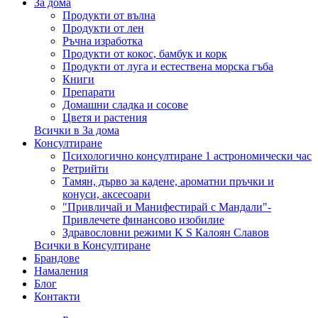
За дома
Продукти от вълна
Продукти от лен
Ръчна изработка
Продукти от кокос, бамбук и корк
Продукти от луга и естествена морска гъба
Книги
Препарати
Домашни сладка и сосове
Цветя и растения
Всички в За дома
Консултиране
Психологично консултиране 1 астрономически час
Ретрийти
Тамян, дърво за кадене, ароматни пръчки и
конуси, аксесоари
"Привличай и Манифестирай с Мандали"-
Привлечете финансово изобилие
Здравословни режими K S Калоян Славов
Всички в Консултиране
Брандове
Намаления
Блог
Контакти