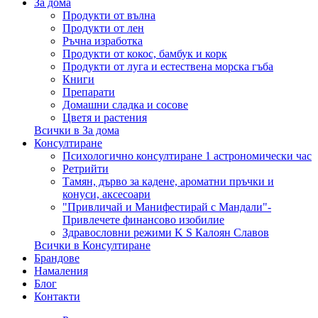
За дома
Продукти от вълна
Продукти от лен
Ръчна изработка
Продукти от кокос, бамбук и корк
Продукти от луга и естествена морска гъба
Книги
Препарати
Домашни сладка и сосове
Цветя и растения
Всички в За дома
Консултиране
Психологично консултиране 1 астрономически час
Ретрийти
Тамян, дърво за кадене, ароматни пръчки и
конуси, аксесоари
"Привличай и Манифестирай с Мандали"-
Привлечете финансово изобилие
Здравословни режими K S Калоян Славов
Всички в Консултиране
Брандове
Намаления
Блог
Контакти