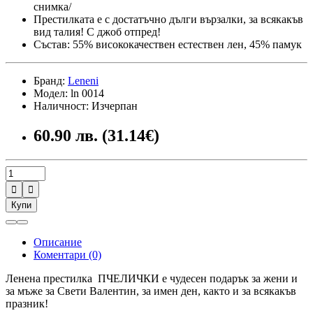
снимка/
Престилката е с достатъчно дълги вързалки, за всякакъв
вид талия! С джоб отпред!
Състав: 55% висококачествен естествен лен, 45% памук
Бранд:
Leneni
Модел: ln 0014
Наличност: Изчерпан
60.90 лв. (31.14€)


Купи
Описание
Коментари (0)
Ленена престилка ПЧЕЛИЧКИ е чудесен подарък за жени и
за мъже за Свети Валентин, за имен ден, както и за всякакъв
празник!