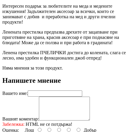
Интересен подарък за любителите на меда и медените
изкушения! Задължителен аксесоар за всички, които се
занимават с добив и преработка на мед и други пчелни
продукти!
Ленената престилка предпазва дрехите от зацапване при
приготвяне на храна, красив аксесоар е при поднасяне на
блюдата! Може да се ползва и при работа в градината!
Ленена престилка ПЧЕЛИЧКИ достига до колената, слага се
лесно, има удобен и функционален джоб отпред!
Няма мнения за този продукт.
Напишете мнение
Вашето име:
Вашият коментар:
Забележка:
HTML не се потдържа!
Оценка:
Лош
Добър