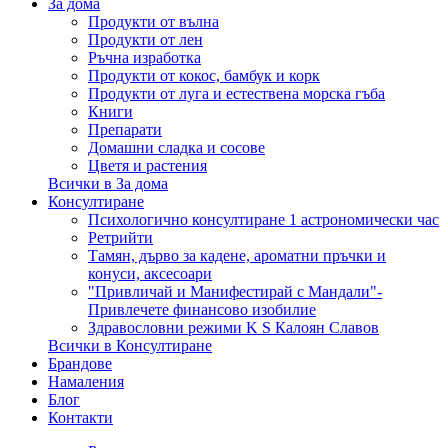
За дома
Продукти от вълна
Продукти от лен
Ръчна изработка
Продукти от кокос, бамбук и корк
Продукти от луга и естествена морска гъба
Книги
Препарати
Домашни сладка и сосове
Цветя и растения
Всички в За дома
Консултиране
Психологично консултиране 1 астрономически час
Ретрийти
Тамян, дърво за кадене, ароматни пръчки и
конуси, аксесоари
"Привличай и Манифестирай с Мандали"-
Привлечете финансово изобилие
Здравословни режими K S Калоян Славов
Всички в Консултиране
Брандове
Намаления
Блог
Контакти