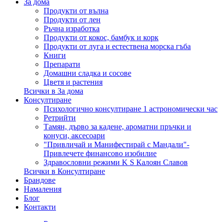
За дома
Продукти от вълна
Продукти от лен
Ръчна изработка
Продукти от кокос, бамбук и корк
Продукти от луга и естествена морска гъба
Книги
Препарати
Домашни сладка и сосове
Цветя и растения
Всички в За дома
Консултиране
Психологично консултиране 1 астрономически час
Ретрийти
Тамян, дърво за кадене, ароматни пръчки и
конуси, аксесоари
"Привличай и Манифестирай с Мандали"-
Привлечете финансово изобилие
Здравословни режими K S Калоян Славов
Всички в Консултиране
Брандове
Намаления
Блог
Контакти