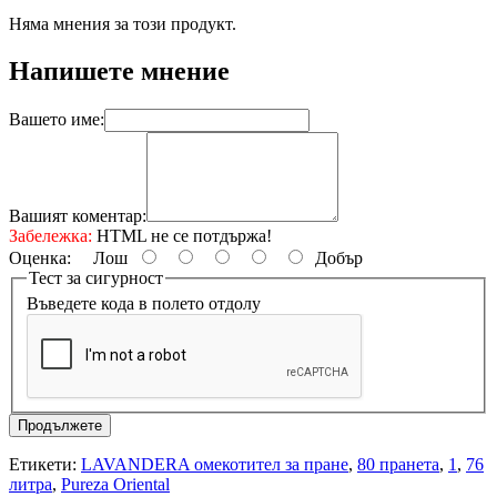
Няма мнения за този продукт.
Напишете мнение
Вашето име:
Вашият коментар:
Забележка:
HTML не се потдържа!
Оценка:
Лош
Добър
Тест за сигурност
Въведете кода в полето отдолу
Продължете
Етикети:
LAVANDERA омекотител за пране
,
80 пранета
,
1
,
76
литра
,
Pureza Oriental