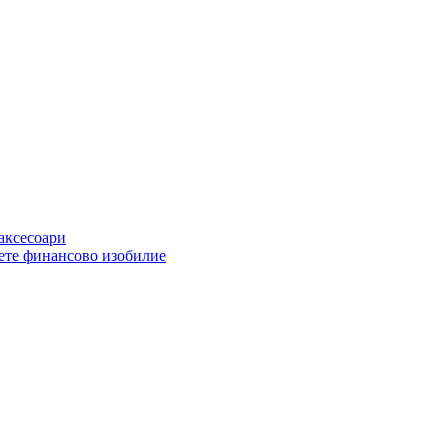
 аксесоари
ете финансово изобилие