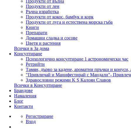
Продукти от вълна
Продукти от лен
Ръчна изработка
Продукти от кокос, бамбук и корк
Продукти от луга и естествена морска гъба
Книги
Препарати
Домашни сладка и сосове
Цветя и растения
Всички в За дома
Консултиране
Психологично консултиране 1 астрономически час
Ретрийти
Тамян, дърво за кадене, ароматни пръчки и конуси,
"Привличай и Манифестирай с Мандали"- Привлеч
Здравословни режими K S Калоян Славов
Всички в Консултиране
Брандове
Намаления
Блог
Контакти
Регистриране
Вход