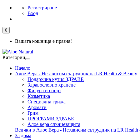
Регистриране
Вход
0
Вашата кошница е празна!
Категории
Начало
Алое Вера - Независим сътрудник на LR Health & Beauty
Подаръчна кутия ЗДРАВЕ
Здравословно хранене
Фигура и спорт
Козметика
Специална грижа
Аромати
Грим
ПРОГРАМИ ЗДРАВЕ
Алое вера слънцезащита
Всички в Алое Вера - Независим сътрудник на LR Health 
За дома