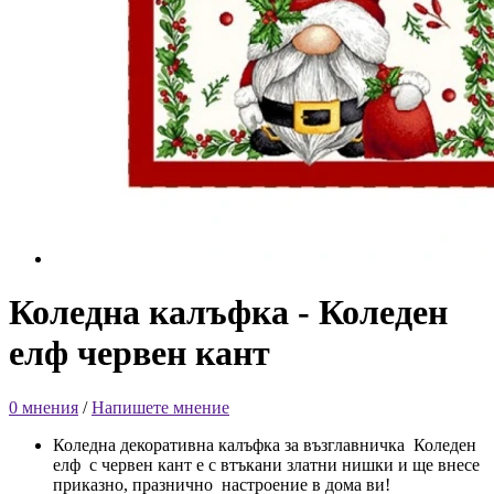
Коледна калъфка - Коледен
елф чeрвен кант
0 мнения
/
Напишете мнение
Коледна декоративна калъфка за възглавничка Коледен
елф с червен кант е с втъкани златни нишки и ще внесе
приказно, празнично настроение в дома ви!