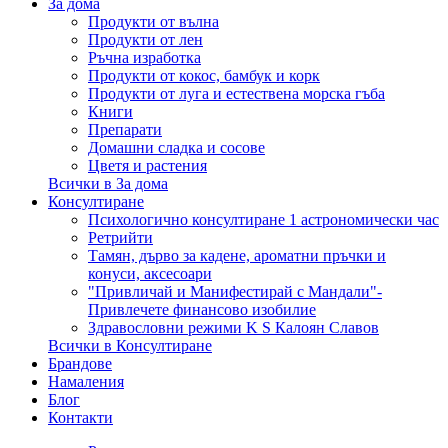
За дома
Продукти от вълна
Продукти от лен
Ръчна изработка
Продукти от кокос, бамбук и корк
Продукти от луга и естествена морска гъба
Книги
Препарати
Домашни сладка и сосове
Цветя и растения
Всички в За дома
Консултиране
Психологично консултиране 1 астрономически час
Ретрийти
Тамян, дърво за кадене, ароматни пръчки и
конуси, аксесоари
"Привличай и Манифестирай с Мандали"-
Привлечете финансово изобилие
Здравословни режими K S Калоян Славов
Всички в Консултиране
Брандове
Намаления
Блог
Контакти