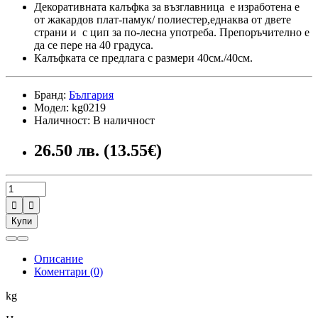
Декоративната калъфка за възглавница е изработена е
от жакардов плат-памук/ полиестер,еднаква от двете
страни и с цип за по-лесна употреба. Препоръчително е
да се пере на 40 градуса.
Калъфката се предлага с размери 40см./40см.
Бранд:
България
Модел: kg0219
Наличност: В наличност
26.50 лв. (13.55€)


Купи
Описание
Коментари (0)
kg