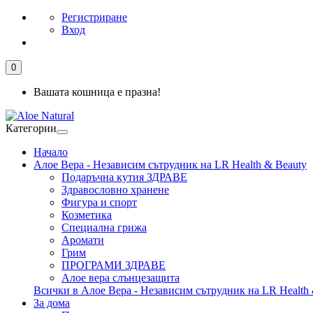
Регистриране
Вход
0
Вашата кошница е празна!
Категории
Начало
Алое Вера - Независим сътрудник на LR Health & Beauty
Подаръчна кутия ЗДРАВЕ
Здравословно хранене
Фигура и спорт
Козметика
Специална грижа
Аромати
Грим
ПРОГРАМИ ЗДРАВЕ
Алое вера слънцезащита
Всички в Алое Вера - Независим сътрудник на LR Health 
За дома