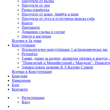
Продукти от вълна
Продукти от лен
Ръчна изработка
Продукти от кокос, бамбук и корк
Продукти от луга и естествена морска гъба
Книги
Препарати
Домашни сладка и сосове
Цветя и растения
Всички в За дома
Консултиране
Психологично консултиране 1 астрономически час
Ретрийти
Тамян, дърво за кадене, ароматни пръчки и конуси,
"Привличай и Манифестирай с Мандали"- Привлеч
Здравословни режими K S Калоян Славов
Всички в Консултиране
Брандове
Намаления
Блог
Контакти
Регистриране
Вход