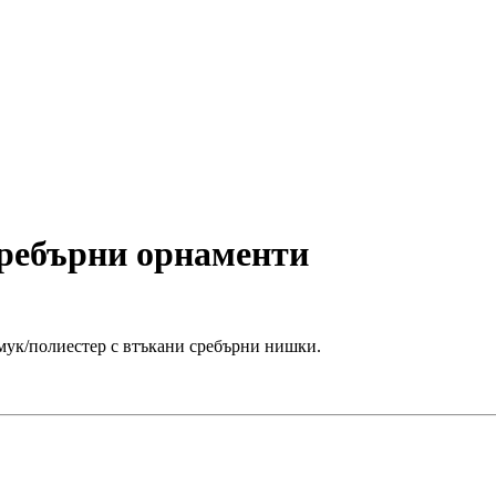
сребърни орнаменти
мук/полиестер с втъкани сребърни нишки.