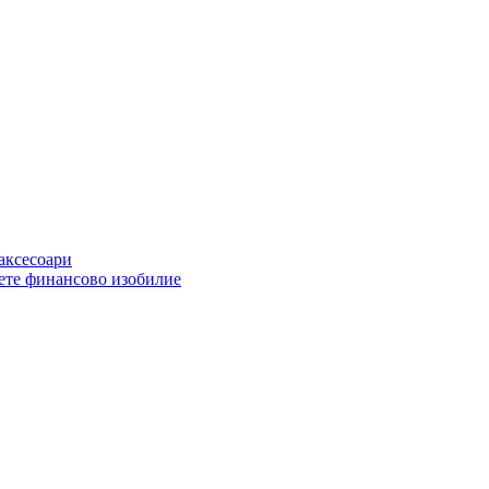
 аксесоари
ете финансово изобилие