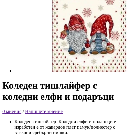
Коледен тишлайфер с
коледни елфи и подаръци
0 мнения
/
Напишете мнение
Коледен тишлайфер Коледни елфи и подаръци е
изработен е от жакардов плат памук/полиестер с
втъкани сребърни нишки.