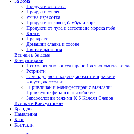
За дома
Продукти от вълна
Продукти от лен
Ръчна изработка
Продукти от кокос, бамбук и корк
Продукти от луга и естествена морска гъба
Книги
Препарати
Домашни сладка и сосове
Цветя и растения
Всички в За дома
Консултиране
Психологично консултиране 1 астрономически час
Ретрийти
Тамян, дърво за кадене, ароматни пръчки и
конуси, аксесоари
"Привличай и Манифестирай с Мандали"-
Привлечете финансово изобилие
Здравословни режими K S Калоян Славов
Всички в Консултиране
Брандове
Намаления
Блог
Контакти