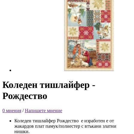
Коледен тишлайфер -
Рождество
0 мнения
/
Напишете мнение
Коледен тишлайфер Рождество е изработен е от
жакардов плат памук/полиестер с втъкани златни
нишки.