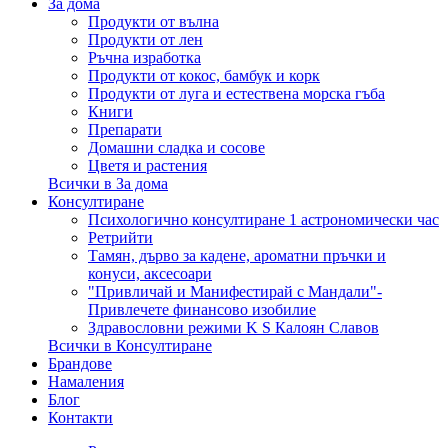
За дома
Продукти от вълна
Продукти от лен
Ръчна изработка
Продукти от кокос, бамбук и корк
Продукти от луга и естествена морска гъба
Книги
Препарати
Домашни сладка и сосове
Цветя и растения
Всички в За дома
Консултиране
Психологично консултиране 1 астрономически час
Ретрийти
Тамян, дърво за кадене, ароматни пръчки и
конуси, аксесоари
"Привличай и Манифестирай с Мандали"-
Привлечете финансово изобилие
Здравословни режими K S Калоян Славов
Всички в Консултиране
Брандове
Намаления
Блог
Контакти