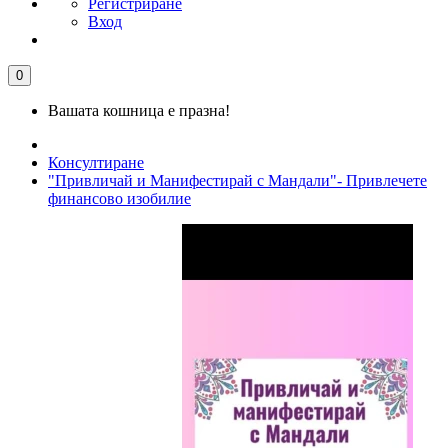
Регистриране
Вход
0
Вашата кошница е празна!
Консултиране
"Привличай и Манифестирай с Мандали"- Привлечете
финансово изобилие