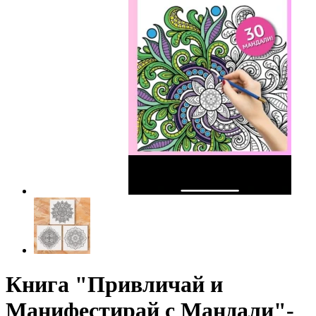
Книга "Привличай и
Манифестирай с Мандали"-