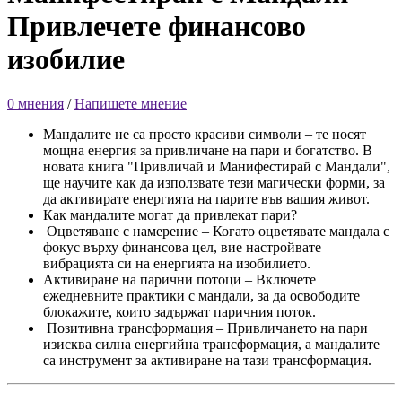
Привлечете финансово
изобилие
0 мнения
/
Напишете мнение
Мандалите не са просто красиви символи – те носят
мощна енергия за привличане на пари и богатство. В
новата книга "Привличай и Манифестирай с Мандали",
ще научите как да използвате тези магически форми, за
да активирате енергията на парите във вашия живот.
Как мандалите могат да привлекат пари?
Оцветяване с намерение – Когато оцветявате мандала с
фокус върху финансова цел, вие настройвате
вибрацията си на енергията на изобилието.
Активиране на парични потоци – Включете
ежедневните практики с мандали, за да освободите
блокажите, които задържат паричния поток.
Позитивна трансформация – Привличането на пари
изисква силна енергийна трансформация, а мандалите
са инструмент за активиране на тази трансформация.