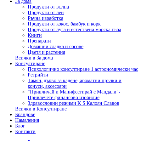
За дома
Продукти от вълна
Продукти от лен
Ръчна изработка
Продукти от кокос, бамбук и корк
Продукти от луга и естествена морска гъба
Книги
Препарати
Домашни сладка и сосове
Цветя и растения
Всички в За дома
Консултиране
Психологично консултиране 1 астрономически час
Ретрийти
Тамян, дърво за кадене, ароматни пръчки и
конуси, аксесоари
"Привличай и Манифестирай с Мандали"-
Привлечете финансово изобилие
Здравословни режими K S Калоян Славов
Всички в Консултиране
Брандове
Намаления
Блог
Контакти