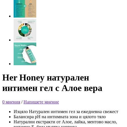
Her Honey натурален
интимен гел с Алое вера
0 мнения
/
Напишете мнение
Изцяло Натурален интимен гел за ежедневна свежест
Балансира рН на интимната зона и цялото тяло
Натурални екстракти от Алое, лайка, ментово масло,
витамин Е, бяла мъртва коприва