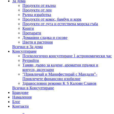
За дома
Продукти от вълна
Продукти от лен
Ръчна изработка
Продукти от кокос, бамбук и корк
Продукти от луга и естествена морска гъба
Книги
Препарати
Домашни сладка и сосове
Цветя и растения
Всички в За дома
Консултиране
Психологично консултиране 1 астрономически час
Ретрийти
Тамян, дърво за кадене, ароматни пръчки и
конуси, аксесоари
"Привличай и Манифестирай с Мандали"-
Привлечете финансово изобилие
Здравословни режими K S Калоян Славов
Всички в Консултиране
Брандове
Намаления
Блог
Контакти