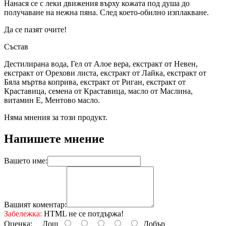
Нанася се с леки движения върху кожата под душа до
получаване на нежна пяна. След което-обилно изплакване.
Да се пазят очите!
Състав
Дестилирана вода, Гел от Алое вера, екстракт от Невен,
екстракт от Орехови листа, екстракт от Лайка, екстракт от
Бяла мъртва коприва, екстракт от Риган, екстракт от
Краставица, семена от Краставица, масло от Маслина,
витамин Е, Ментово масло.
Няма мнения за този продукт.
Напишете мнение
Вашето име:
Вашият коментар:
Забележка:
HTML не се потдържа!
Оценка:
Лош
Добър