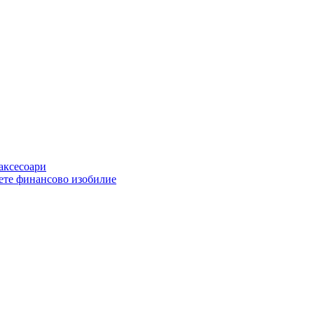
 аксесоари
ете финансово изобилие