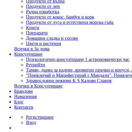
Продукти от вълна
Продукти от лен
Ръчна изработка
Продукти от кокос, бамбук и корк
Продукти от луга и естествена морска гъба
Книги
Препарати
Домашни сладка и сосове
Цветя и растения
Всички в За дома
Консултиране
Психологично консултиране 1 астрономически час
Ретрийти
Тамян, дърво за кадене, ароматни пръчки и конуси,
"Привличай и Манифестирай с Мандали"- Привлеч
Здравословни режими K S Калоян Славов
Всички в Консултиране
Брандове
Намаления
Блог
Контакти
Регистриране
Вход