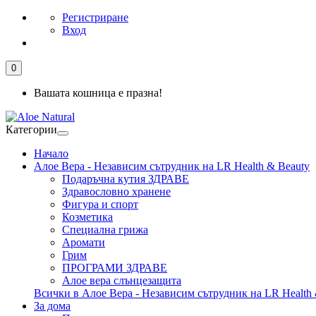
Регистриране
Вход
0
Вашата кошница е празна!
Категории
Начало
Алое Вера - Независим сътрудник на LR Health & Beauty
Подаръчна кутия ЗДРАВЕ
Здравословно хранене
Фигура и спорт
Козметика
Специална грижа
Аромати
Грим
ПРОГРАМИ ЗДРАВЕ
Алое вера слънцезащита
Всички в Алое Вера - Независим сътрудник на LR Health 
За дома