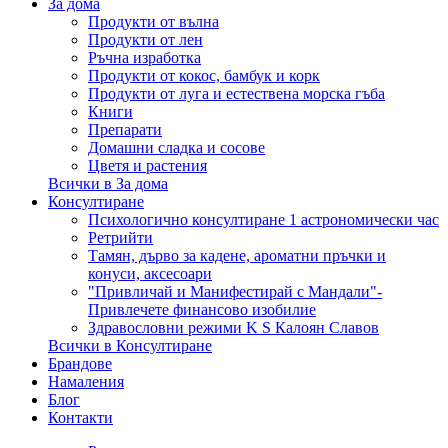
За дома
Продукти от вълна
Продукти от лен
Ръчна изработка
Продукти от кокос, бамбук и корк
Продукти от луга и естествена морска гъба
Книги
Препарати
Домашни сладка и сосове
Цветя и растения
Всички в За дома
Консултиране
Психологично консултиране 1 астрономически час
Ретрийти
Тамян, дърво за кадене, ароматни пръчки и
конуси, аксесоари
"Привличай и Манифестирай с Мандали"-
Привлечете финансово изобилие
Здравословни режими K S Калоян Славов
Всички в Консултиране
Брандове
Намаления
Блог
Контакти