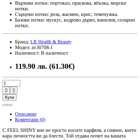
Върхови нотки: портокал, праскова, ябълка, морски
нотки.
Сърцеви нотки: роза, жасмин, ирис, теменужка.
Базови нотки: мускус, кедрово дърво, ванилия, соларни
нотки.
Бранд:
LR Health & Beauty
Модел: av30708-1
Наличност: В наличност
119.90 лв. (61.30€)


Купи
Описание
Коментари (0)
С FEEL SHINY вие не просто носите парфюм, а сияние, което
кара личността ви да блести. Той отдава почит на вашата