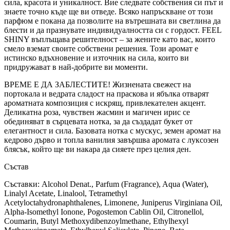
сила, красота и уникалност. Вие следвате собствения си път и
знаете точно къде ще ви отведе. Всяко напръскване от този
парфюм е покана да позволите на вътрешната ви светлина да
блести и да празнувате индивидуалността си с гордост. FEEL
SHINY въплъщава решителност – за жените като вас, които
смело вземат своите собствени решения. Този аромат е
истинско вдъхновение и източник на сила, които ви
придружават в най-добрите ви моменти.
ВРЕМЕ Е ДА ЗАБЛЕСТИТЕ! Жизнената свежест на
портокала и ведрата сладост на праскова и ябълка отварят
ароматната композиция с искрящ, привлекателен акцент.
Деликатна роза, чувствен жасмин и магичен ирис се
обединяват в сърцевата нотка, за да създадат букет от
елегантност и сила. Базовата нотка с мускус, земен аромат на
кедрово дърво и топла ванилия завършва аромата с луксозен
блясък, който ще ви накара да сияете през целия ден.
Състав
Съставки: Alcohol Denat., Parfum (Fragrance), Aqua (Water),
Linalyl Acetate, Linalool, Tetramethyl
Acetyloctahydronaphthalenes, Limonene, Juniperus Virginiana Oil,
Alpha-Isomethyl Ionone, Pogostemon Cablin Oil, Citronellol,
Coumarin, Butyl Methoxydibenzoylmethane, Ethylhexyl