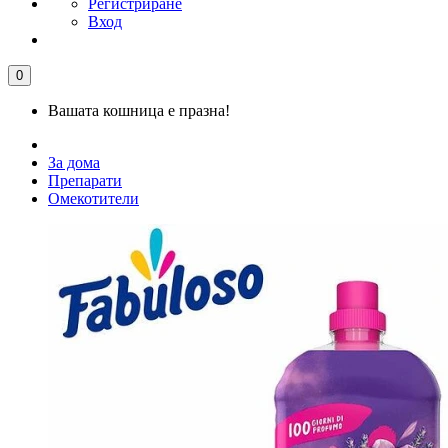
Регистриране
Вход
0
Вашата кошница е празна!
За дома
Препарати
Омекотители