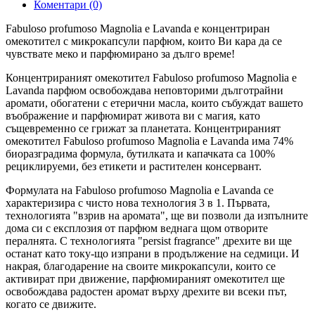
Коментари (0)
Fabuloso profumoso Magnolia e Lavanda е концентриран
омекотител с микрокапсули парфюм, които Ви кара да се
чувствате меко и парфюмирано за дълго време!
Концентрираният омекотител Fabuloso profumoso Magnolia e
Lavanda парфюм освобождава неповторими дълготрайни
аромати, обогатени с етерични масла, които събуждат вашето
въображение и парфюмират живота ви с магия, като
същевременно се грижат за планетата. Концентрираният
омекотител Fabuloso profumoso Magnolia e Lavanda има 74%
биоразградима формула, бутилката и капачката са 100%
рециклируеми, без етикети и растителен консервант.
Формулата на Fabuloso profumoso Magnolia e Lavanda се
характеризира с чисто нова технология 3 в 1. Първата,
технологията "взрив на аромата", ще ви позволи да изпълните
дома си с експлозия от парфюм веднага щом отворите
пералнята. С технологията "persist fragrance" дрехите ви ще
останат като току-що изпрани в продължение на седмици. И
накрая, благодарение на своите микрокапсули, които се
активират при движение, парфюмираният омекотител ще
освобождава радостен аромат върху дрехите ви всеки път,
когато се движите.