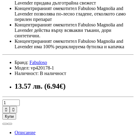
Lavender придава дълготрайна свежест
Концентрираният омекотител Fabuloso Magnolia and
Lavender позволява по-лесно гладене, отколкото само
перилен препарат
Концентрираният омекотител Fabuloso Magnolia and
Lavender действа върху всякакви тъкани, дори
синтетични.
Концентрираният омекотител Fabuloso Magnolia and
Lavender има 100% рециклируема бутилка и капачка
Бранд:
Fabuloso
Модел: vp420178-1
Наличност: В наличност
13.57 лв. (6.94€)


Купи
Описание