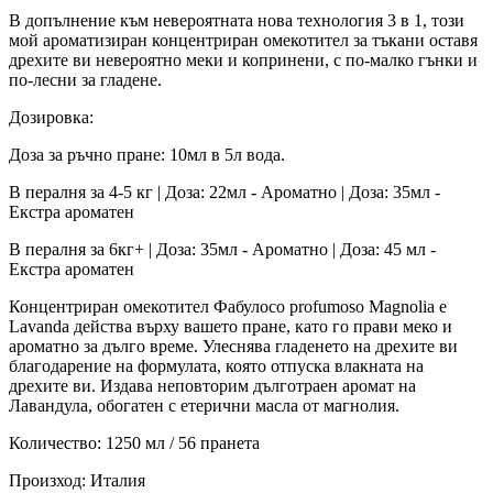
В допълнение към невероятната нова технология 3 в 1, този
мой ароматизиран концентриран омекотител за тъкани оставя
дрехите ви невероятно меки и копринени, с по-малко гънки и
по-лесни за гладене.
Дозировка:
Доза за ръчно пране: 10мл в 5л вода.
В пералня за 4-5 кг | Доза: 22мл - Ароматно | Доза: 35мл -
Екстра ароматен
В пералня за 6кг+ | Доза: 35мл - Ароматно | Доза: 45 мл -
Екстра ароматен
Концентриран омекотител Фабулосо profumoso Magnolia e
Lavanda действа върху вашето пране, като го прави меко и
ароматно за дълго време. Улеснява гладенето на дрехите ви
благодарение на формулата, която отпуска влакната на
дрехите ви. Издава неповторим дълготраен аромат на
Лавандула, обогатен с етерични масла от магнолия.
Количество: 1250 мл / 56 пранета
Произход: Италия