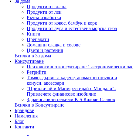
За дома
Продукти от вълна
Продукти от лен
Ръчна изработка
Продукти от кокос, бамбук и корк
Продукти от луга и естествена морска гъба
Книги
Препарати
Домашни сладка и сосове
Цветя и растения
Всички в За дома
Консултиране
Психологично консултиране 1 астрономически час
Ретрийти
Тамян, дърво за кадене, ароматни пръчки и
конуси, аксесоари
"Привличай и Манифестирай с Мандали"-
Привлечете финансово изобилие
Здравословни режими K S Калоян Славов
Всички в Консултиране
Брандове
Намаления
Блог
Контакти