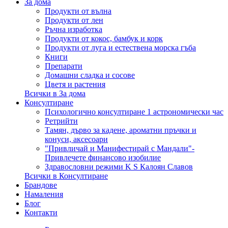
За дома
Продукти от вълна
Продукти от лен
Ръчна изработка
Продукти от кокос, бамбук и корк
Продукти от луга и естествена морска гъба
Книги
Препарати
Домашни сладка и сосове
Цветя и растения
Всички в За дома
Консултиране
Психологично консултиране 1 астрономически час
Ретрийти
Тамян, дърво за кадене, ароматни пръчки и
конуси, аксесоари
"Привличай и Манифестирай с Мандали"-
Привлечете финансово изобилие
Здравословни режими K S Калоян Славов
Всички в Консултиране
Брандове
Намаления
Блог
Контакти