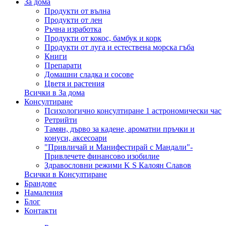
За дома
Продукти от вълна
Продукти от лен
Ръчна изработка
Продукти от кокос, бамбук и корк
Продукти от луга и естествена морска гъба
Книги
Препарати
Домашни сладка и сосове
Цветя и растения
Всички в За дома
Консултиране
Психологично консултиране 1 астрономически час
Ретрийти
Тамян, дърво за кадене, ароматни пръчки и
конуси, аксесоари
"Привличай и Манифестирай с Мандали"-
Привлечете финансово изобилие
Здравословни режими K S Калоян Славов
Всички в Консултиране
Брандове
Намаления
Блог
Контакти