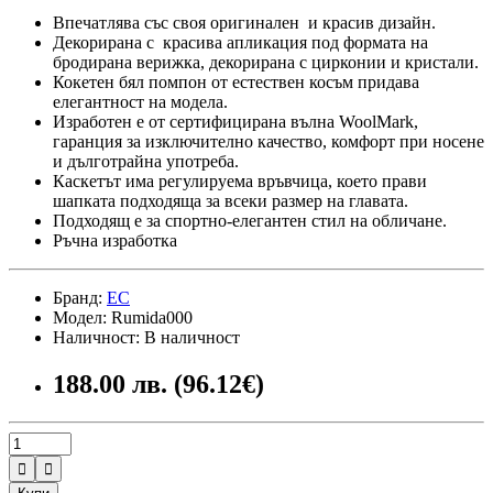
Впечатлява със своя оригинален и красив дизайн.
Декорирана с красива апликация под формата на
бродирана верижка, декорирана с цирконии и кристали.
Кокетен бял помпон от естествен косъм придава
елегантност на модела.
Изработен е от сертифицирана вълна WoolMark,
гаранция за изключително качество, комфорт при носене
и дълготрайна употреба.
Каскетът има регулируема връвчица, което прави
шапката подходяща за всеки размер на главата.
Подходящ е за спортно-елегантен стил на обличане.
Ръчна изработка
Бранд:
ЕС
Модел: Rumida000
Наличност: В наличност
188.00 лв. (96.12€)

