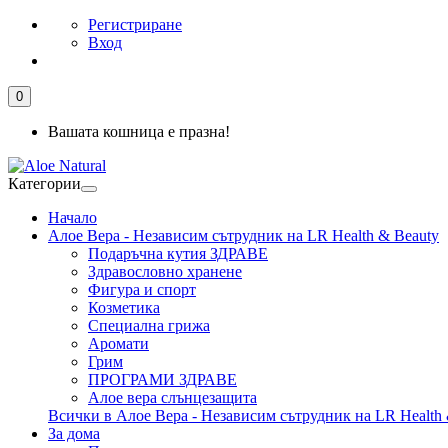
Регистриране
Вход
0
Вашата кошница е празна!
Категории
Начало
Алое Вера - Независим сътрудник на LR Health & Beauty
Подаръчна кутия ЗДРАВЕ
Здравословно хранене
Фигура и спорт
Козметика
Специална грижа
Аромати
Грим
ПРОГРАМИ ЗДРАВЕ
Алое вера слънцезащита
Всички в Алое Вера - Независим сътрудник на LR Health 
За дома