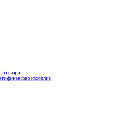
 аксесоари
ете финансово изобилие