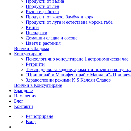
Продукти от вълна
Продукти от лен
Ръчна изработка
Продукти от кокос, бамбук и корк
Продукти от луга и естествена морска гъба
Книги
Препарати
Домашни сладка и сосове
Цветя и растения
Всички в За дома
Консултиране
Психологично консултиране 1 астрономически час
Ретрийти
Тамян, дърво за кадене, ароматни пръчки и конуси,
"Привличай и Манифестирай с Мандали"- Привлеч
Здравословни режими K S Калоян Славов
Всички в Консултиране
Брандове
Намаления
Блог
Контакти
Регистриране
Вход