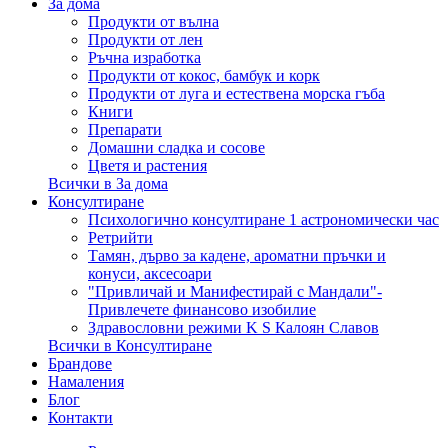
За дома
Продукти от вълна
Продукти от лен
Ръчна изработка
Продукти от кокос, бамбук и корк
Продукти от луга и естествена морска гъба
Книги
Препарати
Домашни сладка и сосове
Цветя и растения
Всички в За дома
Консултиране
Психологично консултиране 1 астрономически час
Ретрийти
Тамян, дърво за кадене, ароматни пръчки и
конуси, аксесоари
"Привличай и Манифестирай с Мандали"-
Привлечете финансово изобилие
Здравословни режими K S Калоян Славов
Всички в Консултиране
Брандове
Намаления
Блог
Контакти