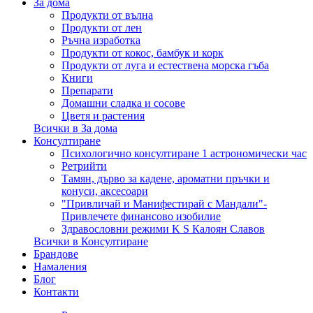
За дома
Продукти от вълна
Продукти от лен
Ръчна изработка
Продукти от кокос, бамбук и корк
Продукти от луга и естествена морска гъба
Книги
Препарати
Домашни сладка и сосове
Цветя и растения
Всички в За дома
Консултиране
Психологично консултиране 1 астрономически час
Ретрийти
Тамян, дърво за кадене, ароматни пръчки и
конуси, аксесоари
"Привличай и Манифестирай с Мандали"-
Привлечете финансово изобилие
Здравословни режими K S Калоян Славов
Всички в Консултиране
Брандове
Намаления
Блог
Контакти